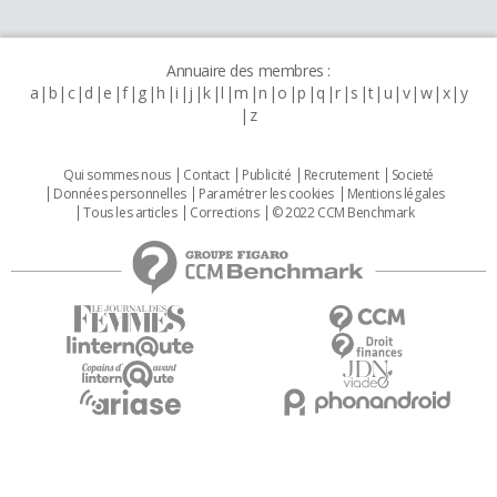
Annuaire des membres :
a
b
c
d
e
f
g
h
i
j
k
l
m
n
o
p
q
r
s
t
u
v
w
x
y
z
Qui sommes nous
Contact
Publicité
Recrutement
Societé
Données personnelles
Paramétrer les cookies
Mentions légales
Tous les articles
Corrections
© 2022 CCM Benchmark