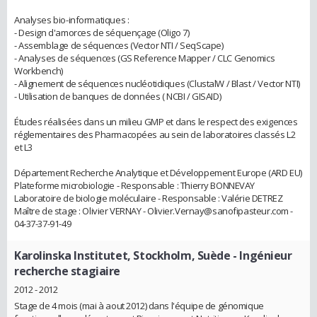
Analyses bio-informatiques :
- Design d'amorces de séquençage (Oligo 7)
- Assemblage de séquences (Vector NTI / SeqScape)
- Analyses de séquences (GS Reference Mapper / CLC Genomics
Workbench)
- Alignement de séquences nucléotidiques (ClustalW / Blast / Vector NTI)
- Utilisation de banques de données ( NCBI / GISAID)
Études réalisées dans un milieu GMP et dans le respect des exigences
réglementaires des Pharmacopées au sein de laboratoires classés L2
et L3
Département Recherche Analytique et Développement Europe (ARD EU)
Plateforme microbiologie - Responsable : Thierry BONNEVAY
Laboratoire de biologie moléculaire - Responsable : Valérie DETREZ
Maître de stage : Olivier VERNAY - Olivier.Vernay@sanofipasteur.com -
04-37-37-91-49
Karolinska Institutet, Stockholm, Suède
- Ingénieur
recherche stagiaire
2012 - 2012
Stage de 4 mois (mai à aout 2012) dans l'équipe de génomique