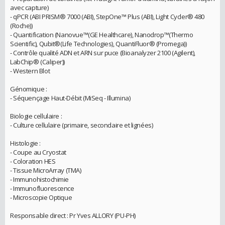
avec capture)
- qPCR (ABI PRISM® 7000 (ABI), StepOne™ Plus (ABI), Light Cycler® 480
(Roche))
- Quantification (Nanovue™(GE Healthcare), Nanodrop™(Thermo
Scientific), Qubit®(Life Technologies), QuantiFluor® (Promega))
- Contrôle qualité ADN et ARN sur puce (Bioanalyzer 2100 (Agilent),
LabChip® (Caliper))
- Western Blot
Génomique :
- Séquençage Haut-Débit (MiSeq - Illumina)
Biologie cellulaire :
- Culture cellulaire (primaire, secondaire et lignées)
Histologie :
- Coupe au Cryostat
- Coloration HES
- Tissue MicroArray (TMA)
- Immunohistochimie
- Immunofluorescence
- Microscopie Optique
Responsable direct : Pr Yves ALLORY (PU-PH)