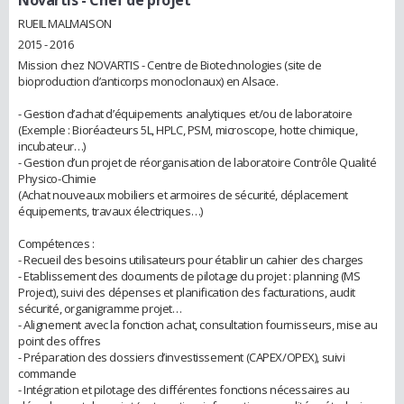
Novartis
- Chef de projet
RUEIL MALMAISON
2015 - 2016
Mission chez NOVARTIS - Centre de Biotechnologies (site de
bioproduction d’anticorps monoclonaux) en Alsace.
- Gestion d’achat d’équipements analytiques et/ou de laboratoire
(Exemple : Bioréacteurs 5L, HPLC, PSM, microscope, hotte chimique,
incubateur…)
- Gestion d’un projet de réorganisation de laboratoire Contrôle Qualité
Physico-Chimie
(Achat nouveaux mobiliers et armoires de sécurité, déplacement
équipements, travaux électriques…)
Compétences :
- Recueil des besoins utilisateurs pour établir un cahier des charges
- Etablissement des documents de pilotage du projet : planning (MS
Project), suivi des dépenses et planification des facturations, audit
sécurité, organigramme projet…
- Alignement avec la fonction achat, consultation fournisseurs, mise au
point des offres
- Préparation des dossiers d’investissement (CAPEX/OPEX), suivi
commande
- Intégration et pilotage des différentes fonctions nécessaires au