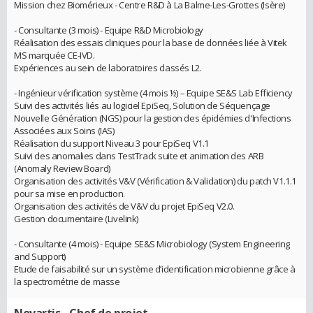
Mission chez Biomérieux - Centre R&D à La Balme-Les-Grottes (Isère)
- Consultante (3 mois) - Equipe R&D Microbiology
Réalisation des essais cliniques pour la base de données liée à Vitek
MS marquée CE-IVD.
Expériences au sein de laboratoires classés L2.
- Ingénieur vérification système (4 mois ½) – Equipe SE&S Lab Efficiency
Suivi des activités liés au logiciel EpiSeq, Solution de Séquençage
Nouvelle Génération (NGS) pour la gestion des épidémies d'Infections
Associées aux Soins (IAS)
Réalisation du support Niveau 3 pour EpiSeq V1.1
Suivi des anomalies dans TestTrack suite et animation des ARB
(Anomaly Review Board)
Organisation des activités V&V (Vérification & Validation) du patch V1.1.1
pour sa mise en production.
Organisation des activités de V&V du projet EpiSeq V2.0.
Gestion documentaire (Livelink)
- Consultante (4 mois) - Equipe SE&S Microbiology (System Engineering
and Support)
Etude de faisabilité sur un système d’identification microbienne grâce à
la spectrométrie de masse