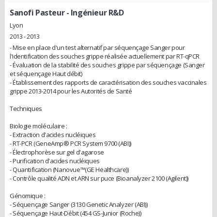
Sanofi Pasteur
- Ingénieur R&D
Lyon
2013 - 2013
- Mise en place d'un test alternatif par séquençage Sanger pour
l'identification des souches grippe réalisée actuellement par RT-qPCR
- Évaluation de la stabilité des souches grippe par séquençage (Sanger
et séquençage Haut débit)
- Établissement des rapports de caractérisation des souches vaccinales
grippe 2013-2014 pour les Autorités de Santé
Techniques
Biologie moléculaire :
- Extraction d'acides nucléiques
- RT-PCR (GeneAmp® PCR System 9700 (ABI))
- Électrophorèse sur gel d'agarose
- Purification d'acides nucléiques
- Quantification (Nanovue™(GE Healthcare))
- Contrôle qualité ADN et ARN sur puce (Bioanalyzer 2100 (Agilent))
Génomique :
- Séquençage Sanger (3130 Genetic Analyzer (ABI))
- Séquençage Haut-Débit (454 GS-Junior (Roche))