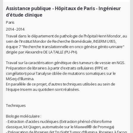
Assistance publique - Hôpitaux de Paris
- Ingénieur
d'étude clinique
Paris
2014 - 2014
Travail dans le département de pathologie de l’hôpital Henri Mondor, au
sein de l'Institut Mondor de Recherche Biomédicale, INSERM U955,
équipe 7 "Recherche translationnelle en onco-génèse génito-urinaire"
dirigée par Alexandre DE LA TAILLE (PU-PH).
Travail sur la caractérisation génétique des tumeurs de vessie en NGS.
Préparation de librairies à partir d'extraits cellulaires (FFPE et
congélation) pour l’analyse ciblée de mutations somatiques sur le
MiSeq d'Illumina.
En parallèle de ce projet, d'autres techniques utilisées au sein de
l'équipe Inserm au quotidien sont réalisées.
Techniques
Biologie moléculaire :
- Extraction d'acides nucléiques (Extraction phénol-chloroforme
classique, kit Qiagen, automatisée sur le Maxwell® de Promega)
- Préparation de librairies (kit TruSight Tumor d'Illumina, librairies à façon