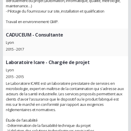
déroulement du projet (automation, informatique, qualité, métrologie,
maintenance…)
- Pilotage du fournisseur sur site, installation et qualification
Travail en environnement GMP.
CADUCEUM
- Consultante
Lyon
2015 - 2017
Laboratoire Icare
- Chargée de projet
Lyon
2015 - 2015
Le Laboratoire ICARE est un laboratoire prestataire de services en
microbiologie, expert en maîtrise de la contamination qui s'adresse aux
acteurs de la santé industrielle. Les services proposés permettent aux
clients d'avoir l'assurance que le dispositif ou le produit fabriqué est
mis sur le marché en conformité par rapport aux exigences
réglementaires et normatives.
Étude de faisabilité
- Détermination de la faisabilité technique du projet
- Validation des solutions technologiques envisagées