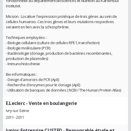
fonctionnelle au département Biosciences et Nutrition au Karolinska
Institutet.
Mission : Localiser l'expression protéique de trois gènes au sein de
cellules humaines. Ces trois gènes et leurs mutations respectives
seraient en lien avec la schizophrénie.
Techniques employées :
- Biologie cellulaire (culture de cellules RPE1, transfection)
- Biologie moléculaire (PCR)
- Bactériologie (clonage, production de bactéries recombinantes,
production de plasmides)
- Immunohistochimie
Bio-informatiques :
- Design d'amorces de PCR (ApE)
- Recherche d'enzymes pour le clonage (ApE)
- Utilisation de banques de données ( NCBI / The Human Protein Atlas)
E.Leclerc
- Vente en boulangerie
Ivry-sur-Seine
2011 - 2011
Junior-Entreprise CUSTED
- Responsable étude et