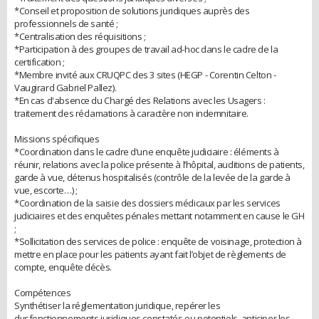
*Conseil et proposition de solutions juridiques auprès des
professionnels de santé ;
*Centralisation des réquisitions ;
*Participation à des groupes de travail ad-hoc dans le cadre de la
certification ;
*Membre invité aux CRUQPC des 3 sites (HEGP - Corentin Celton -
Vaugirard Gabriel Pallez).
*En cas d'absence du Chargé des Relations avec les Usagers :
traitement des réclamations à caractère non indemnitaire.
Missions spécifiques
*Coordination dans le cadre d’une enquête judiciaire : éléments à
réunir, relations avec la police présente à l’hôpital, auditions de patients,
garde à vue, détenus hospitalisés (contrôle de la levée de la garde à
vue, escorte…) ;
*Coordination de la saisie des dossiers médicaux par les services
judiciaires et des enquêtes pénales mettant notamment en cause le GH
;
*Sollicitation des services de police : enquête de voisinage, protection à
mettre en place pour les patients ayant fait l’objet de règlements de
compte, enquête décès.
Compétences
Synthétiser la réglementation juridique, repérer les
dysfonctionnements juridiques constatés ou potentiels, anticiper les