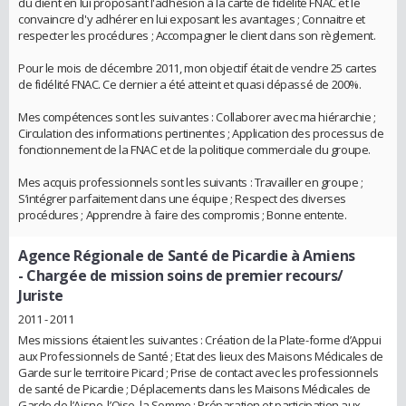
du client en lui proposant l'adhésion à la carte de fidélité FNAC et le
convaincre d'y adhérer en lui exposant les avantages ; Connaitre et
respecter les procédures ; Accompagner le client dans son règlement.
Pour le mois de décembre 2011, mon objectif était de vendre 25 cartes
de fidélité FNAC. Ce dernier a été atteint et quasi dépassé de 200%.
Mes compétences sont les suivantes : Collaborer avec ma hiérarchie ;
Circulation des informations pertinentes ; Application des processus de
fonctionnement de la FNAC et de la politique commerciale du groupe.
Mes acquis professionnels sont les suivants : Travailler en groupe ;
S’intégrer parfaitement dans une équipe ; Respect des diverses
procédures ; Apprendre à faire des compromis ; Bonne entente.
Agence Régionale de Santé de Picardie à Amiens
- Chargée de mission soins de premier recours/
Juriste
2011 - 2011
Mes missions étaient les suivantes : Création de la Plate-forme d’Appui
aux Professionnels de Santé ; Etat des lieux des Maisons Médicales de
Garde sur le territoire Picard ; Prise de contact avec les professionnels
de santé de Picardie ; Déplacements dans les Maisons Médicales de
Garde de l’Aisne, l’Oise, la Somme ; Préparation et participation aux