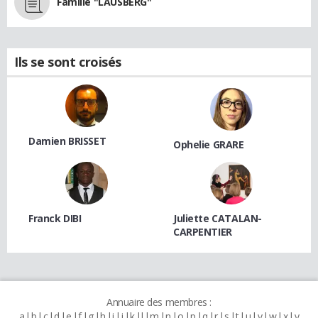
Famille "LAUSBERG"
Ils se sont croisés
Damien BRISSET
Ophelie GRARE
Franck DIBI
Juliette CATALAN-
CARPENTIER
Annuaire des membres :
a
b
c
d
e
f
g
h
i
j
k
l
m
n
o
p
q
r
s
t
u
v
w
x
y