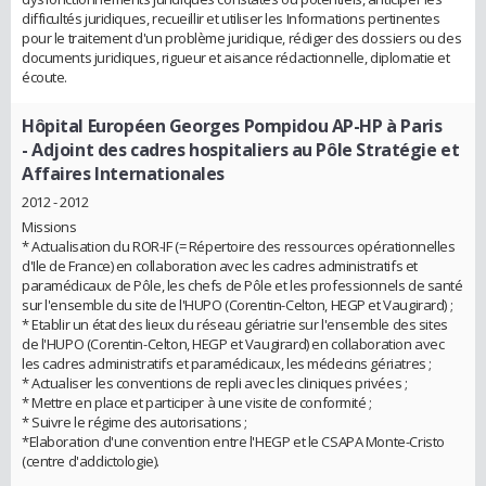
difficultés juridiques, recueillir et utiliser les Informations pertinentes
pour le traitement d'un problème juridique, rédiger des dossiers ou des
documents juridiques, rigueur et aisance rédactionnelle, diplomatie et
écoute.
Hôpital Européen Georges Pompidou AP-HP à Paris
- Adjoint des cadres hospitaliers au Pôle Stratégie et
Affaires Internationales
2012 - 2012
Missions
* Actualisation du ROR-IF (= Répertoire des ressources opérationnelles
d'Ile de France) en collaboration avec les cadres administratifs et
paramédicaux de Pôle, les chefs de Pôle et les professionnels de santé
sur l'ensemble du site de l'HUPO (Corentin-Celton, HEGP et Vaugirard) ;
* Etablir un état des lieux du réseau gériatrie sur l'ensemble des sites
de l'HUPO (Corentin-Celton, HEGP et Vaugirard) en collaboration avec
les cadres administratifs et paramédicaux, les médecins gériatres ;
* Actualiser les conventions de repli avec les cliniques privées ;
* Mettre en place et participer à une visite de conformité ;
* Suivre le régime des autorisations ;
*Elaboration d'une convention entre l'HEGP et le CSAPA Monte-Cristo
(centre d'addictologie).