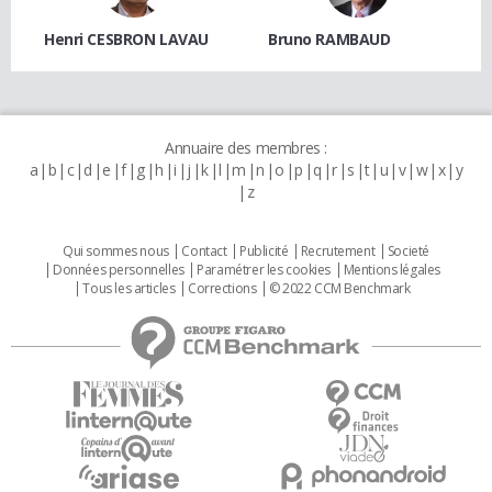
Henri CESBRON LAVAU
Bruno RAMBAUD
Annuaire des membres :
a
b
c
d
e
f
g
h
i
j
k
l
m
n
o
p
q
r
s
t
u
v
w
x
y
z
Qui sommes nous
Contact
Publicité
Recrutement
Societé
Données personnelles
Paramétrer les cookies
Mentions légales
Tous les articles
Corrections
© 2022 CCM Benchmark