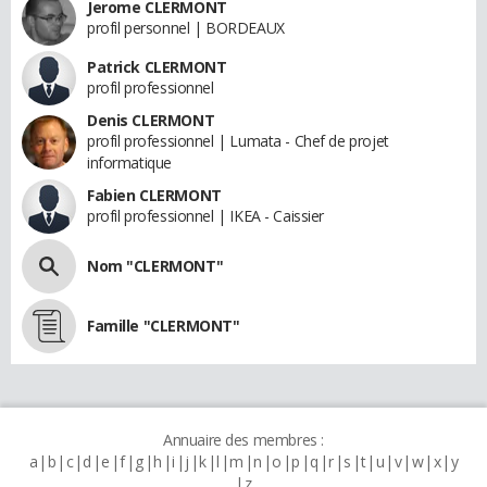
Jerome CLERMONT
profil personnel | BORDEAUX
Patrick CLERMONT
profil professionnel
Denis CLERMONT
profil professionnel | Lumata - Chef de projet
informatique
Fabien CLERMONT
profil professionnel | IKEA - Caissier
Nom "CLERMONT"
Famille "CLERMONT"
Annuaire des membres :
a
b
c
d
e
f
g
h
i
j
k
l
m
n
o
p
q
r
s
t
u
v
w
x
y
z