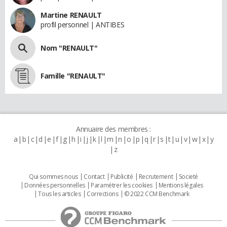
Martine RENAULT
profil personnel | ANTIBES
Nom "RENAULT"
Famille "RENAULT"
Annuaire des membres :
a
b
c
d
e
f
g
h
i
j
k
l
m
n
o
p
q
r
s
t
u
v
w
x
y
z
Qui sommes nous
Contact
Publicité
Recrutement
Societé
Données personnelles
Paramétrer les cookies
Mentions légales
Tous les articles
Corrections
© 2022 CCM Benchmark