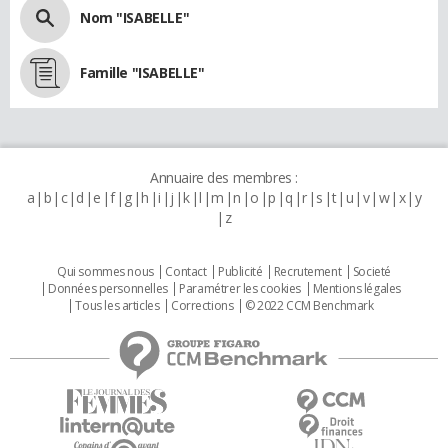
Nom "ISABELLE"
Famille "ISABELLE"
Annuaire des membres :
a
b
c
d
e
f
g
h
i
j
k
l
m
n
o
p
q
r
s
t
u
v
w
x
y
z
Qui sommes nous
Contact
Publicité
Recrutement
Societé
Données personnelles
Paramétrer les cookies
Mentions légales
Tous les articles
Corrections
© 2022 CCM Benchmark