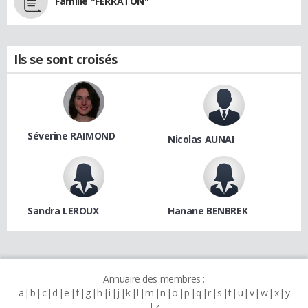
Famille "FERRATON"
Ils se sont croisés
Séverine RAIMOND
Nicolas AUNAI
Sandra LEROUX
Hanane BENBREK
Annuaire des membres :
a
b
c
d
e
f
g
h
i
j
k
l
m
n
o
p
q
r
s
t
u
v
w
x
y
z