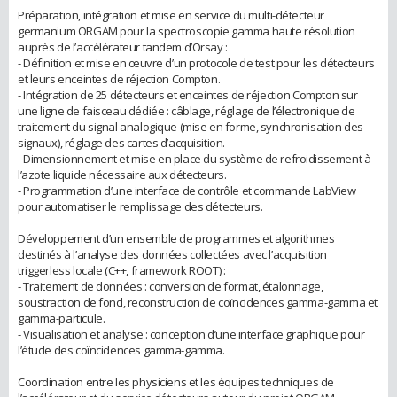
Préparation, intégration et mise en service du multi-détecteur
germanium ORGAM pour la spectroscopie gamma haute résolution
auprès de l’accélérateur tandem d’Orsay :
- Définition et mise en œuvre d’un protocole de test pour les détecteurs
et leurs enceintes de réjection Compton.
- Intégration de 25 détecteurs et enceintes de réjection Compton sur
une ligne de faisceau dédiée : câblage, réglage de l’électronique de
traitement du signal analogique (mise en forme, synchronisation des
signaux), réglage des cartes d’acquisition.
- Dimensionnement et mise en place du système de refroidissement à
l’azote liquide nécessaire aux détecteurs.
- Programmation d’une interface de contrôle et commande LabView
pour automatiser le remplissage des détecteurs.
Développement d’un ensemble de programmes et algorithmes
destinés à l’analyse des données collectées avec l’acquisition
triggerless locale (C++, framework ROOT) :
- Traitement de données : conversion de format, étalonnage,
soustraction de fond, reconstruction de coïncidences gamma-gamma et
gamma-particule.
- Visualisation et analyse : conception d’une interface graphique pour
l’étude des coïncidences gamma-gamma.
Coordination entre les physiciens et les équipes techniques de