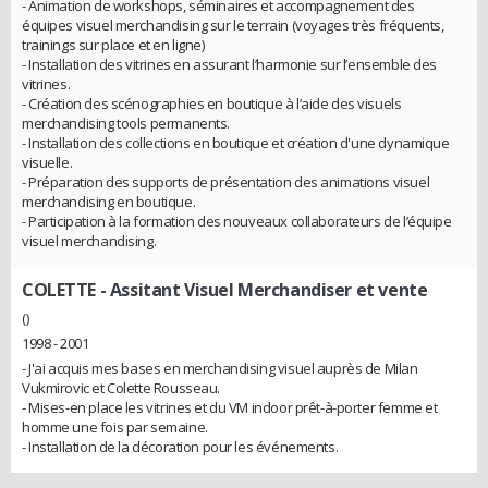
- Animation de workshops, séminaires et accompagnement des
équipes visuel merchandising sur le terrain (voyages très fréquents,
trainings sur place et en ligne)
- Installation des vitrines en assurant l’harmonie sur l’ensemble des
vitrines.
- Création des scénographies en boutique à l’aide des visuels
merchandising tools permanents.
- Installation des collections en boutique et création d'une dynamique
visuelle.
- Préparation des supports de présentation des animations visuel
merchandising en boutique.
- Participation à la formation des nouveaux collaborateurs de l’équipe
visuel merchandising.
COLETTE
- Assitant Visuel Merchandiser et vente
()
1998 - 2001
- J'ai acquis mes bases en merchandising visuel auprès de Milan
Vukmirovic et Colette Rousseau.
- Mises-en place les vitrines et du VM indoor prêt-à-porter femme et
homme une fois par semaine.
- Installation de la décoration pour les événements.