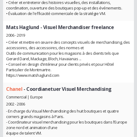
• Créer et entretenir des histoires visuelles, des installations,
coordination, ouverture des boutiques pop-up et des événements.
• Évaluation de l'efficacité commerciale de la stratégie VM.
Mats Haglund
- Visuel Merchandiser freelance
2006 - 2019
• Créer et mettre en œuvre des concepts visuels de merchandising, des
accessoires, des accessoires, des normes et
Outils de communication pour les magasins à des clients tels que
Gerard Darel, Mackage, Bloch, Havaianas ...
• Conseil en design d'intérieur pour clients privés et pour Hôtel
Particulier de Montmartre.
https://www.matshaglund.com
Chanel
- Coordianetuer Visuel Merchandising
Commercial | Europe
2002 - 2006
- En charge du Visual Merchandising des huit boutiques et quatre
corners grands magasins à Paris.
- Coordinateur visuel merchandising pour les boutiques dans l’Europe
zone nord et animation d’une
équipe de talent VM.