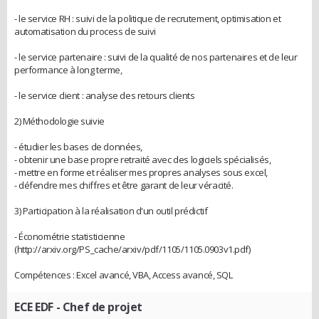
- le service RH : suivi de la politique de recrutement, optimisation et
automatisation du process de suivi
- le service partenaire : suivi de la qualité de nos partenaires et de leur
performance à long terme,
- le service client : analyse des retours clients
2) Méthodologie suivie
- étudier les bases de données,
- obtenir une base propre retraité avec des logiciels spécialisés,
- mettre en forme et réaliser mes propres analyses sous excel,
- défendre mes chiffres et être garant de leur véracité.
3) Participation à la réalisation d'un outil prédictif
- Économétrie statisticienne
(http://arxiv.org/PS_cache/arxiv/pdf/1105/1105.0903v1.pdf)
Compétences : Excel avancé, VBA, Access avancé, SQL
ECE EDF
- Chef de projet