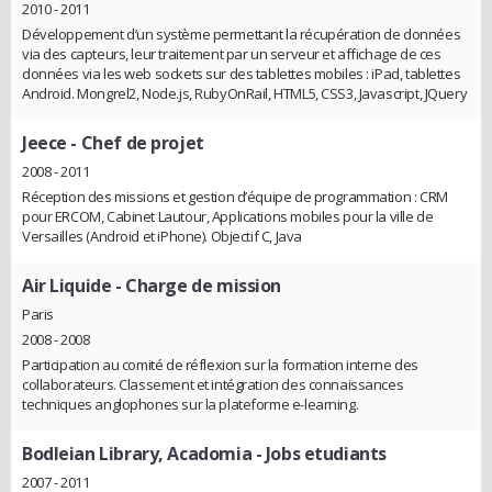
2010 - 2011
Développement d’un système permettant la récupération de données
via des capteurs, leur traitement par un serveur et affichage de ces
données via les web sockets sur des tablettes mobiles : iPad, tablettes
Android. Mongrel2, Node.js, RubyOnRail, HTML5, CSS3, Javascript, JQuery
Jeece
- Chef de projet
2008 - 2011
Réception des missions et gestion d’équipe de programmation : CRM
pour ERCOM, Cabinet Lautour, Applications mobiles pour la ville de
Versailles (Android et iPhone). Objectif C, Java
Air Liquide
- Charge de mission
Paris
2008 - 2008
Participation au comité de réflexion sur la formation interne des
collaborateurs. Classement et intégration des connaissances
techniques anglophones sur la plateforme e-learning.
Bodleian Library, Acadomia
- Jobs etudiants
2007 - 2011