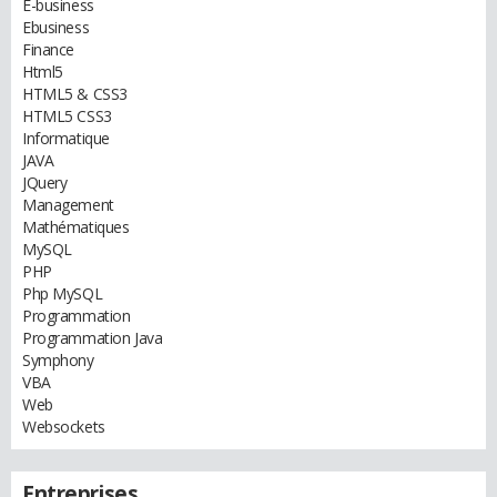
E-business
Ebusiness
Finance
Html5
HTML5 & CSS3
HTML5 CSS3
Informatique
JAVA
JQuery
Management
Mathématiques
MySQL
PHP
Php MySQL
Programmation
Programmation Java
Symphony
VBA
Web
Websockets
Entreprises