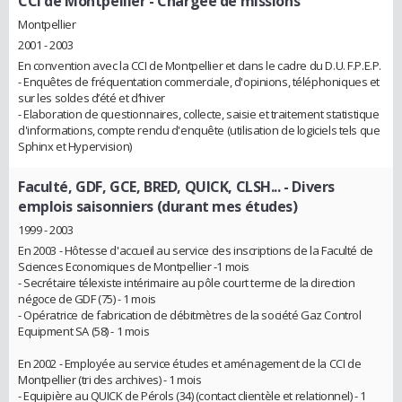
CCI de Montpellier
- Chargée de missions
Montpellier
2001 - 2003
En convention avec la CCI de Montpellier et dans le cadre du D.U. F.P.E.P.
- Enquêtes de fréquentation commerciale, d'opinions, téléphoniques et
sur les soldes d’été et d’hiver
- Elaboration de questionnaires, collecte, saisie et traitement statistique
d'informations, compte rendu d'enquête (utilisation de logiciels tels que
Sphinx et Hypervision)
Faculté, GDF, GCE, BRED, QUICK, CLSH...
- Divers
emplois saisonniers (durant mes études)
1999 - 2003
En 2003 - Hôtesse d'accueil au service des inscriptions de la Faculté de
Sciences Economiques de Montpellier -1 mois
- Secrétaire télexiste intérimaire au pôle court terme de la direction
négoce de GDF (75) - 1 mois
- Opératrice de fabrication de débitmètres de la société Gaz Control
Equipment SA (58) - 1 mois
En 2002 - Employée au service études et aménagement de la CCI de
Montpellier (tri des archives) - 1 mois
- Equipière au QUICK de Pérols (34) (contact clientèle et relationnel) - 1