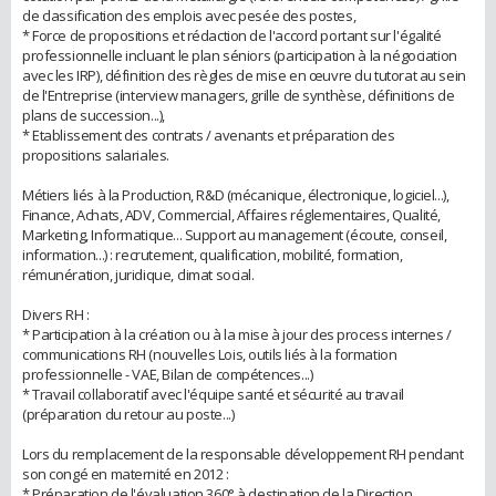
de classification des emplois avec pesée des postes,
* Force de propositions et rédaction de l'accord portant sur l'égalité
professionnelle incluant le plan séniors (participation à la négociation
avec les IRP), définition des règles de mise en œuvre du tutorat au sein
de l'Entreprise (interview managers, grille de synthèse, définitions de
plans de succession...),
* Etablissement des contrats / avenants et préparation des
propositions salariales.
Métiers liés à la Production, R&D (mécanique, électronique, logiciel...),
Finance, Achats, ADV, Commercial, Affaires réglementaires, Qualité,
Marketing, Informatique... Support au management (écoute, conseil,
information...) : recrutement, qualification, mobilité, formation,
rémunération, juridique, climat social.
Divers RH :
* Participation à la création ou à la mise à jour des process internes /
communications RH (nouvelles Lois, outils liés à la formation
professionnelle - VAE, Bilan de compétences...)
* Travail collaboratif avec l'équipe santé et sécurité au travail
(préparation du retour au poste...)
Lors du remplacement de la responsable développement RH pendant
son congé en maternité en 2012 :
* Préparation de l'évaluation 360° à destination de la Direction