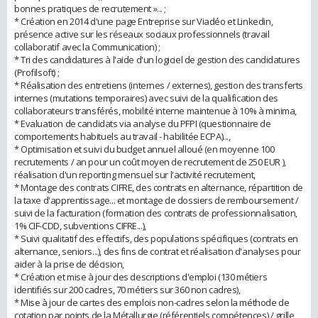
bonnes pratiques de recrutement »... ;
* Création en 2014 d'une page Entreprise sur Viadéo et Linkedin,
présence active sur les réseaux sociaux professionnels (travail
collaboratif avec la Communication) ;
* Tri des candidatures à l'aide d'un logiciel de gestion des candidatures
(Profilsoft) ;
* Réalisation des entretiens (internes / externes), gestion des transferts
internes (mutations temporaires) avec suivi de la qualification des
collaborateurs transférés, mobilité interne maintenue à 10% à minima,
* Evaluation de candidats via analyse du PFPI (questionnaire de
comportements habituels au travail - habilitée ECPA)...,
* Optimisation et suivi du budget annuel alloué (en moyenne 100
recrutements / an pour un coût moyen de recrutement de 250 EUR ),
réalisation d'un reporting mensuel sur l'activité recrutement,
* Montage des contrats CIFRE, des contrats en alternance, répartition de
la taxe d'apprentissage... et montage de dossiers de remboursement /
suivi de la facturation (formation des contrats de professionnalisation,
1% CIF-CDD, subventions CIFRE...),
* Suivi qualitatif des effectifs, des populations spécifiques (contrats en
alternance, seniors...), des fins de contrat et réalisation d'analyses pour
aider à la prise de décision,
* Création et mise à jour des descriptions d'emploi (130 métiers
identifiés sur 200 cadres, 70 métiers sur 360 non cadres),
* Mise à jour de cartes des emplois non-cadres selon la méthode de
cotation par points de la Métallurgie (référentiels compétences) / grille