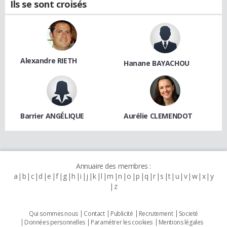
Ils se sont croisés
Alexandre RIETH
Hanane BAYACHOU
Barrier ANGÉLIQUE
Aurélie CLEMENDOT
Annuaire des membres :
a
b
c
d
e
f
g
h
i
j
k
l
m
n
o
p
q
r
s
t
u
v
w
x
y
z
Qui sommes nous
Contact
Publicité
Recrutement
Societé
Données personnelles
Paramétrer les cookies
Mentions légales