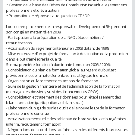
* Gestion de la base des Fiches de Contribution Individuelle (entretiens
professionnels et d'évaluation)
* Proposition de réponses aux questions CE / DP
Lors du remplacement de la responsable développement RH pendant
son congé en maternité en 2008 :
- Participation à la préparation de la NAO : étude métiers /
rémunérations
- Actualisation du règlement intérieur en 2008 datant de 1998
- Mise en œuvre d’un projet de formation à destination de la production
dans le but d’améliorer la qualité
Sur ma première fonction à dominante formation 2005 / 2006 :
- Consolidation du plan de formation global au regard du budget
prévisionnel et de la note d’orientation stratégique triennale
- Organisation du lancement des actions de formation
- Suivi de la gestion financière et de l’administration de la formation
(montage des dossiers, suivi des financements OPCA)
- Consolidation et traitement des données pour l’établissement des
bilans formation (participation au bilan social)
- Elaboration d’un guide sur les outils de la nouvelle Loi de la formation
professionnelle continue
- Actualisation mensuelle des tableaux de bord sociaux et budgétaires
(intérim, recrutement, formation)
- Négociations des conditions tarifaires avec les différents fournisseurs
(recrutement, formation, intérim…)