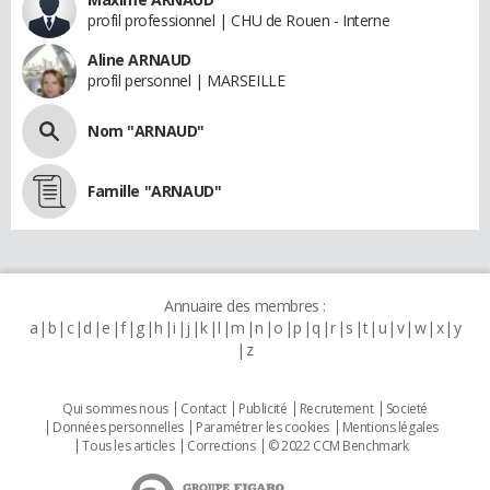
profil professionnel | CHU de Rouen - Interne
Aline ARNAUD
profil personnel | MARSEILLE
Nom "ARNAUD"
Famille "ARNAUD"
Annuaire des membres :
a
b
c
d
e
f
g
h
i
j
k
l
m
n
o
p
q
r
s
t
u
v
w
x
y
z
Qui sommes nous
Contact
Publicité
Recrutement
Societé
Données personnelles
Paramétrer les cookies
Mentions légales
Tous les articles
Corrections
© 2022 CCM Benchmark