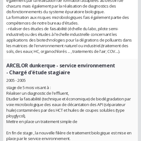
également par la réalisation de formation adaptées au besoin de
chacuns mais également par la réalisation de diagnostics des
disfonctionnements du systeme épuratoire biologique.
La formation aux risques microbiologiques fais également partie des
compétences de notre bureau d'études.
- réaliser des études de faisabilité (échelle du labo, pilote semi-
industriel) ou des études à l'echelle industrielle concernant les
applications des biotechnologies pour la dégrations de polluants dans
les matrices de l'environnement naturel ou industriel.(traitement des
sols, des eaux; HC, organochlorés ... , traitements de l'air; COV....).
ARCELOR dunkerque - service environnement
- Chargé d'étude stagiaire
2005 - 2005
stage de 5 mois visant à :
Réaliser un diagnostic de l'effluent,
Etudier la faisabilité (technique et économique) de biodégradation par
voie microbiologique des eaux de décantation des API (séparateur
huile) contaminées par des HCT et huiles de coupes solubles (type
ployglycol),
Mettre en place un traitement simple de
En fin de stage , la nouvelle filière de traitement biologique est mise en
place par le service environnement.