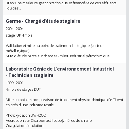
Bilan: une meilleure gestion technique et financière de ces effluents
liquides...
Germe
- Chargé d'étude stagiaire
2004 - 2004
stage IUP 4 mois
Validation et mise au point de traitement biologique (secteur
métallurgique)
Suivi d'étude pilote sur chantier - milieu industriel pétrochimique
Laboratoire Génie de L'environnement Industriel
- Technicien stagiaire
1999 - 2001
4 mois de stages DUT
Mise au point et comparaison de traitement physico-chimique d'effluent
colorés d'une industrie textile.
Photoxydation UV/H2O2
Adsroption sur Charbon actif et polymères de chitine
Coagulation floculation