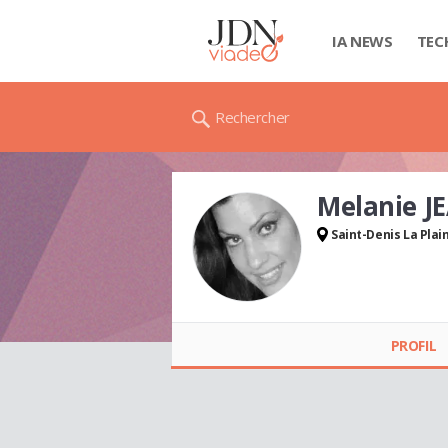
IA NEWS
TEC
Rechercher
Melanie J
Saint-Denis La Plai
Melanie JEANNE-
ROSE
PROFIL