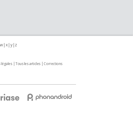
w
x
y
z
 légales
Tous les articles
Corrections