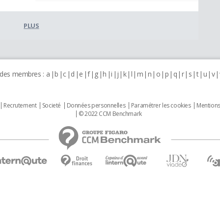
PLUS
 des membres :
a
b
c
d
e
f
g
h
i
j
k
l
m
n
o
p
q
r
s
t
u
v
Recrutement
Societé
Données personnelles
Paramétrer les cookies
Mentions
© 2022 CCM Benchmark