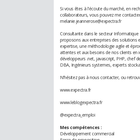
Si vous êtes à l'écoute du marché, en rec
collaborateurs, vous pouvez me contacter v
melanie.jeannerose@expectra.fr
Consultante dans le secteur Informatiqu
proposons aux entreprises des solutions e
expertise, une méthodologie agile et épro
attentes et aux besoins de nos clients en id
développeurs .net, javascript, PHP, chef d
DBA, Ingénieurs systemes, experts stockage
N’hésitez pas à nous contacter, ou retrou
www.expectra.fr
www.leblogexpectra.fr
@expectra_emploi
Mes compétences :
Développement commercial
Force de proposition