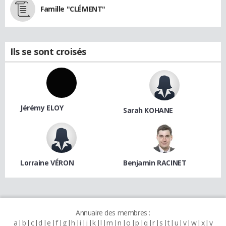
Famille "CLÉMENT"
Ils se sont croisés
Jérémy ELOY
Sarah KOHANE
Lorraine VÉRON
Benjamin RACINET
Annuaire des membres :
a
b
c
d
e
f
g
h
i
j
k
l
m
n
o
p
q
r
s
t
u
v
w
x
y