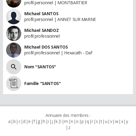
profil personnel | MONTBARTIER
Michael SANTOS
profil personnel | ANNET SUR MARNE
Michael SANDOZ
profil professionnel
Michael DOS SANTOS
profil professionnel | Hexacath - Daf
Nom "SANTOS"
Famille "SANTOS"
Annuaire des membres :
a
b
c
d
e
f
g
h
i
j
k
l
m
n
o
p
q
r
s
t
u
v
w
x
y
z