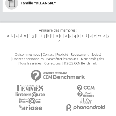
Famille "DELANGRE"
Annuaire des membres :
a
b
c
d
e
f
g
h
i
j
k
l
m
n
o
p
q
r
s
t
u
v
w
x
y
z
Qui sommes nous
Contact
Publicité
Recrutement
Societé
Données personnelles
Paramétrer les cookies
Mentions légales
Tous les articles
Corrections
© 2022 CCM Benchmark