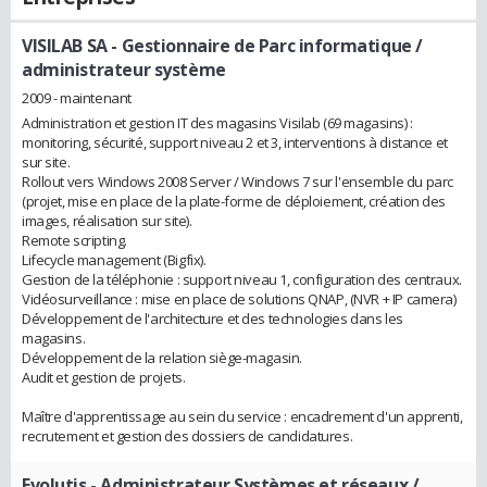
VISILAB SA
- Gestionnaire de Parc informatique /
administrateur système
2009 - maintenant
Administration et gestion IT des magasins Visilab (69 magasins) :
monitoring, sécurité, support niveau 2 et 3, interventions à distance et
sur site.
Rollout vers Windows 2008 Server / Windows 7 sur l'ensemble du parc
(projet, mise en place de la plate-forme de déploiement, création des
images, réalisation sur site).
Remote scripting.
Lifecycle management (Bigfix).
Gestion de la téléphonie : support niveau 1, configuration des centraux.
Vidéosurveillance : mise en place de solutions QNAP, (NVR + IP camera)
Développement de l'architecture et des technologies dans les
magasins.
Développement de la relation siège-magasin.
Audit et gestion de projets.
Maître d'apprentissage au sein du service : encadrement d'un apprenti,
recrutement et gestion des dossiers de candidatures.
Evolutis
- Administrateur Systèmes et réseaux /