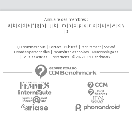
Annuaire des membres :
a
b
c
d
e
f
g
h
i
j
k
l
m
n
o
p
q
r
s
t
u
v
w
x
y
z
Qui sommes nous
Contact
Publicité
Recrutement
Societé
Données personnelles
Paramétrer les cookies
Mentions légales
Tous les articles
Corrections
© 2022 CCM Benchmark