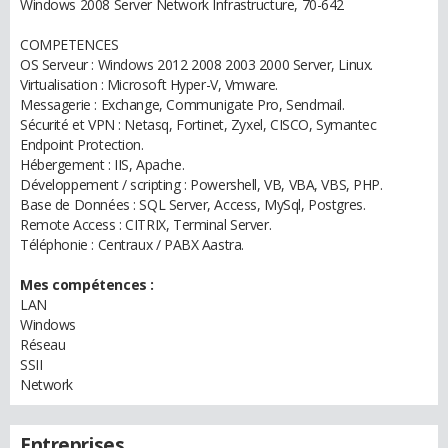
Windows 2008 Server Network Infrastructure, 70-642
COMPETENCES
OS Serveur : Windows 2012 2008 2003 2000 Server, Linux.
Virtualisation : Microsoft Hyper-V, Vmware.
Messagerie : Exchange, Communigate Pro, Sendmail.
Sécurité et VPN : Netasq, Fortinet, Zyxel, CISCO, Symantec
Endpoint Protection.
Hébergement : IIS, Apache.
Développement / scripting : Powershell, VB, VBA, VBS, PHP.
Base de Données : SQL Server, Access, MySql, Postgres.
Remote Access : CITRIX, Terminal Server.
Téléphonie : Centraux / PABX Aastra.
Mes compétences :
LAN
Windows
Réseau
SSII
Network
Entreprises