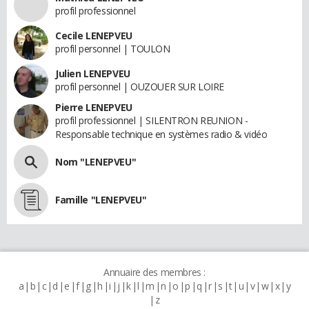
profil professionnel
Cecile LENEPVEU
profil personnel | TOULON
Julien LENEPVEU
profil personnel | OUZOUER SUR LOIRE
Pierre LENEPVEU
profil professionnel | SILENTRON REUNION -
Responsable technique en systèmes radio & vidéo
Nom "LENEPVEU"
Famille "LENEPVEU"
Annuaire des membres :
a
b
c
d
e
f
g
h
i
j
k
l
m
n
o
p
q
r
s
t
u
v
w
x
y
z