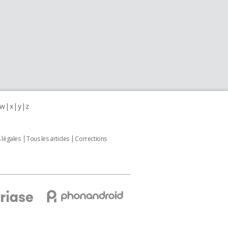
w
x
y
z
 légales
Tous les articles
Corrections