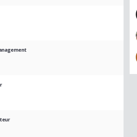
 management
r
ateur