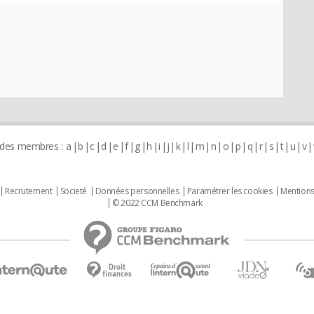
 des membres :
a
b
c
d
e
f
g
h
i
j
k
l
m
n
o
p
q
r
s
t
u
v
Recrutement
Societé
Données personnelles
Paramétrer les cookies
Mentions
© 2022 CCM Benchmark