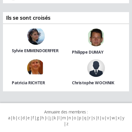
Ils se sont croisés
Sylvie EMMENDOERFFER
Philippe DUMAY
Patricia RICHTER
Christophe WOCHNIK
Annuaire des membres :
a
b
c
d
e
f
g
h
i
j
k
l
m
n
o
p
q
r
s
t
u
v
w
x
y
z