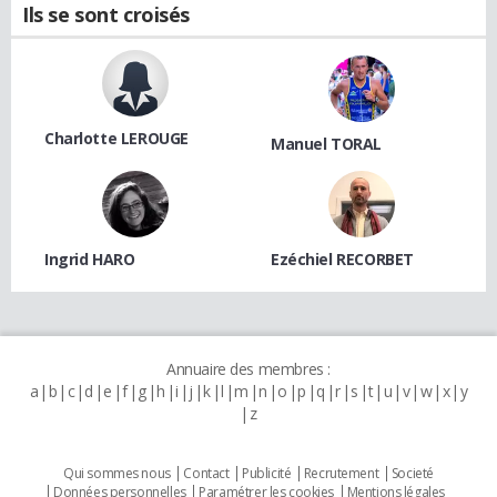
Ils se sont croisés
Charlotte LEROUGE
Manuel TORAL
Ingrid HARO
Ezéchiel RECORBET
Annuaire des membres :
a
b
c
d
e
f
g
h
i
j
k
l
m
n
o
p
q
r
s
t
u
v
w
x
y
z
Qui sommes nous
Contact
Publicité
Recrutement
Societé
Données personnelles
Paramétrer les cookies
Mentions légales