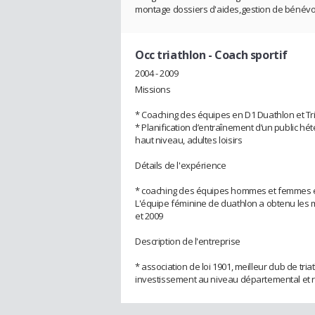
montage dossiers d'aides,gestion de bénévo
Occ triathlon
- Coach sportif
2004 - 2009
Missions
* Coaching des équipes en D1 Duathlon et Tri
* Planification d’entraînement d’un public hé
haut niveau, adultes loisirs
Détails de l'expérience
* coaching des équipes hommes et femmes en 
L'équipe féminine de duathlon a obtenu les 
et 2009
Description de l'entreprise
* association de loi 1901, meilleur club de t
investissement au niveau départemental et 