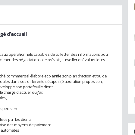
gé d'accueil
aux opérationnels capables de collecter des informations pour
mener des négociations, de prévoir, surveiller et évaluer leurs
taché commmercial élabore et planifie son plan d'action et/ou de
ales dans ses différentes étapes (élaboration proposition,
éveloppe son portefeuille client.
 chargé d'accueil où j'ai:
ples,
prospects en
es par les clients :
remise des moyens de paiement
es automates