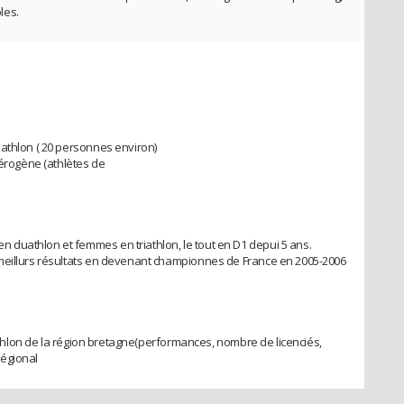
les.
athlon ( 20 personnes environ)
térogène (athlètes de
duathlon et femmes en triathlon, le tout en D1 depui 5 ans.
meillurs résultats en devenant championnes de France en 2005-2006
riathlon de la région bretagne(performances, nombre de licenciés,
régional