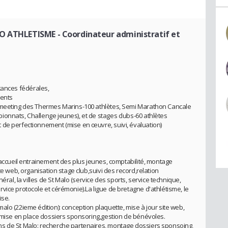
LO ATHLETISME
- Coordinateur administratif et
nstances fédérales,
ments
 (meeting des Thermes Marins-100 athlètes, Semi Marathon Cancale
onnats, Challenge jeunes), et de stages clubs-60 athlètes
 de perfectionnement (mise en œuvre, suivi, évaluation)
 accueil entrainement des plus jeunes, comptabilité, montage
te web, organisation stage club,suivi des record,relation
éral, la villes de St Malo (service des sports, service technique,
vice protocole et cérémonie).La ligue de bretagne d'athlétisme, le
ise.
lo (22ieme édition): conception plaquette, mise à jour site web,
, mise en place dossiers sponsoring,gestion de bénévoles.
s de St Malo: recherche partenaires, montage dossiers sponsoing,