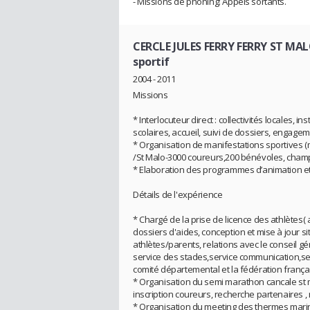
- Missions de phoning: Appels sortants.
CERCLE JULES FERRY FERRY ST MA
sportif
2004 - 2011
Missions
* Interlocuteur direct : collectivités locales, i
scolaires, accueil, suivi de dossiers, engage
* Organisation de manifestations sportives
/St Malo-3000 coureurs,200 bénévoles, champi
* Elaboration des programmes d’animation et
Détails de l'expérience
* Chargé de la prise de licence des athlètes(
dossiers d'aides, conception et mise à jour si
athlètes/parents, relations avec le conseil gén
service des stades,service communication,ser
comité départemental et la fédération frança
* Organisation du semi marathon cancale st ma
inscription coureurs, recherche partenaires 
* Organisation du meeting des thermes marin