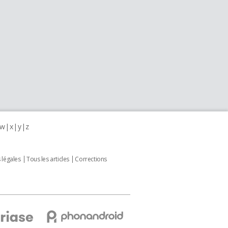
w
x
y
z
 légales
Tous les articles
Corrections