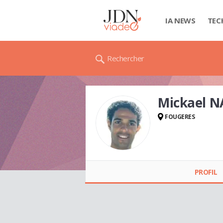
IA NEWS
TEC
Rechercher
Mickael N
FOUGERES
Mickael NATTES
PROFIL