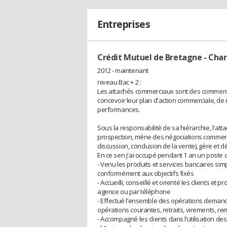
Entreprises
Crédit Mutuel de Bretagne
- Char
2012 - maintenant
niveau Bac + 2 :
Les attachés commerciaux sont des commerci
concevoir leur plan d'action commerciale, de 
performances.
Sous la responsabilité de sa hiérarchie, l'at
prospection, mène des négociations commerci
discussion, conclusion de la vente), gère et d
En ce sen j'ai occupé pendant 1 an un poste de
- Venu les produits et services bancaires sim
conformément aux objectifs fixés
- Accueilli, conseillé et orienté les clients et 
agence ou par téléphone
- Effectué l’ensemble des opérations demandé
opérations courantes, retraits, virements, 
- Accompagné les clients dans l’utilisation d