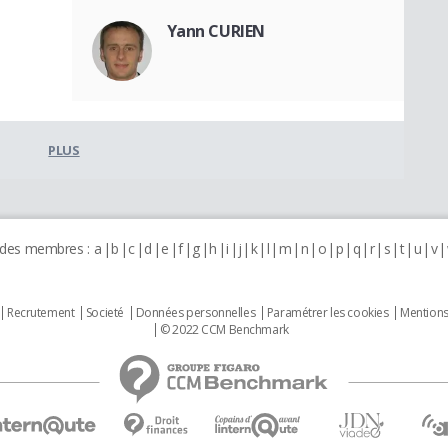
Yann CURIEN
PLUS
 des membres :
a
b
c
d
e
f
g
h
i
j
k
l
m
n
o
p
q
r
s
t
u
v
Recrutement
Societé
Données personnelles
Paramétrer les cookies
Mentions
© 2022 CCM Benchmark