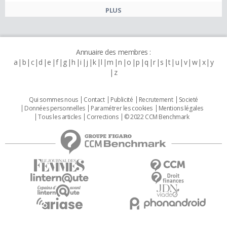
PLUS
Annuaire des membres :
a
b
c
d
e
f
g
h
i
j
k
l
m
n
o
p
q
r
s
t
u
v
w
x
y
z
Qui sommes nous
Contact
Publicité
Recrutement
Societé
Données personnelles
Paramétrer les cookies
Mentions légales
Tous les articles
Corrections
© 2022 CCM Benchmark