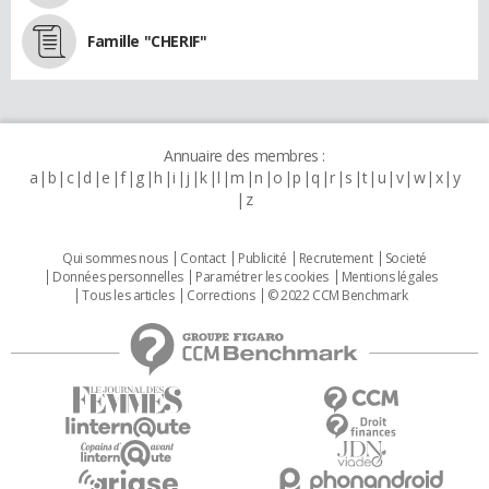
Famille "CHERIF"
Annuaire des membres :
a
b
c
d
e
f
g
h
i
j
k
l
m
n
o
p
q
r
s
t
u
v
w
x
y
z
Qui sommes nous
Contact
Publicité
Recrutement
Societé
Données personnelles
Paramétrer les cookies
Mentions légales
Tous les articles
Corrections
© 2022 CCM Benchmark