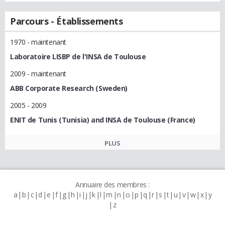
Parcours - Établissements
1970 - maintenant
Laboratoire LISBP de l'INSA de Toulouse
2009 - maintenant
ABB Corporate Research (Sweden)
2005 - 2009
ENIT de Tunis (Tunisia) and INSA de Toulouse (France)
PLUS
Annuaire des membres :
a
b
c
d
e
f
g
h
i
j
k
l
m
n
o
p
q
r
s
t
u
v
w
x
y
z