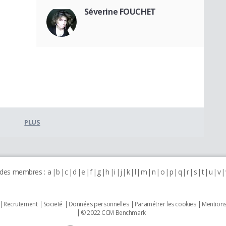
Séverine FOUCHET
PLUS
 des membres :
a
b
c
d
e
f
g
h
i
j
k
l
m
n
o
p
q
r
s
t
u
v
Recrutement
Societé
Données personnelles
Paramétrer les cookies
Mentions
© 2022 CCM Benchmark