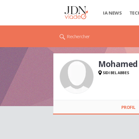
IA NEWS
TEC
Rechercher
Mohamed 
SIDI BEL ABBES
Mohamed
KOURTICHE
PROFIL