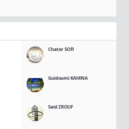
Chater SOFI
Guidoumi KAHINA
Said ZROUF