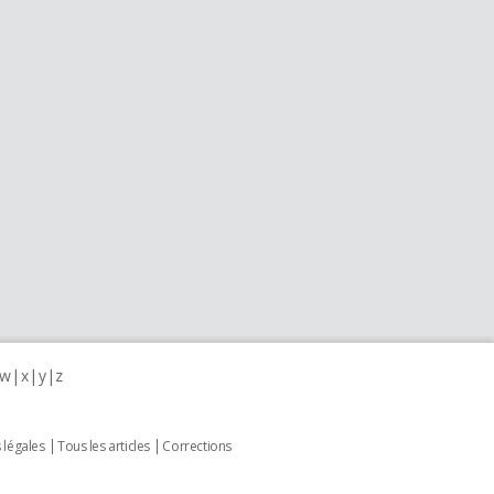
w
x
y
z
 légales
Tous les articles
Corrections