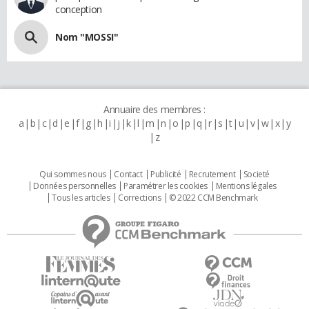
conception
Nom "MOSSI"
Annuaire des membres :
a
b
c
d
e
f
g
h
i
j
k
l
m
n
o
p
q
r
s
t
u
v
w
x
y
z
Qui sommes nous
Contact
Publicité
Recrutement
Societé
Données personnelles
Paramétrer les cookies
Mentions légales
Tous les articles
Corrections
© 2022 CCM Benchmark