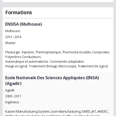
Formations
ENSISA (Mulhouse)
Mulhouse
2013 - 2014
Master
Plasturgie : Injection, Thermoplastique, Thermodurcissable, Composites
Polymères Conducteurs.
Automatique et automatisme : Commande adaptative.
Image et signal : Traitement d’image, Microscopie, Traitement de signal.
Ecole Nationale Des Sciences Appliquées (ENSA)
(Agadir)
Agadir
2009 - 2011
Ingénieur
Kaizen Manufacturing System, Lean Manufacturing, SMED, JAT, AMDEC,
Méthodes de résolution de problèmes, 5 Why, Gestion de projet.