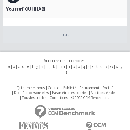
Youssef OUHHABI
PLUS
Annuaire des membres :
a
b
c
d
e
f
g
h
i
j
k
l
m
n
o
p
q
r
s
t
u
v
w
x
y
z
Qui sommes nous
Contact
Publicité
Recrutement
Societé
Données personnelles
Paramétrer les cookies
Mentions légales
Tous les articles
Corrections
© 2022 CCM Benchmark