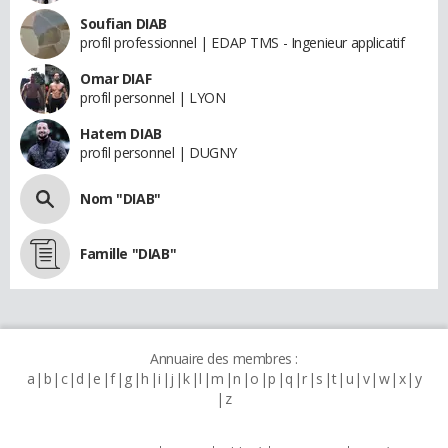
Soufian DIAB
profil professionnel | EDAP TMS - Ingenieur applicatif
Omar DIAF
profil personnel | LYON
Hatem DIAB
profil personnel | DUGNY
Nom "DIAB"
Famille "DIAB"
Annuaire des membres :
a
b
c
d
e
f
g
h
i
j
k
l
m
n
o
p
q
r
s
t
u
v
w
x
y
z