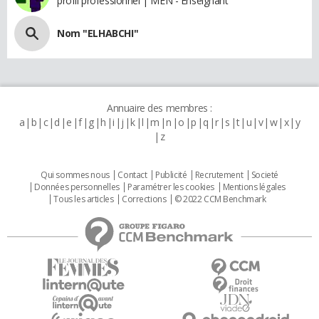
profil professionnel | MEN - Enseignant
Nom "ELHABCHI"
Annuaire des membres :
a
b
c
d
e
f
g
h
i
j
k
l
m
n
o
p
q
r
s
t
u
v
w
x
y
z
Qui sommes nous
Contact
Publicité
Recrutement
Societé
Données personnelles
Paramétrer les cookies
Mentions légales
Tous les articles
Corrections
© 2022 CCM Benchmark