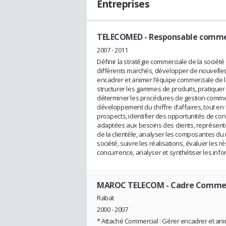
Entreprises
TELECOMED
- Responsable comme
2007 - 2011
Définir la stratégie commerciale de la sociét
différents marchés, développer de nouvelles 
encadrer et animer l’équipe commerciale de la 
structurer les gammes de produits, pratiquer u
déterminer les procédures de gestion commerc
développement du chiffre d’affaires, tout en 
prospects, identifier des opportunités de c
adaptées aux besoins des clients, représenter 
de la clientèle, analyser les composantes du 
société, suivre les réalisations, évaluer les r
concurrence, analyser et synthétiser les in
MAROC TELECOM
- Cadre Commer
Rabat
2000 - 2007
* Attaché Commercial : Gérer encadrer et ani