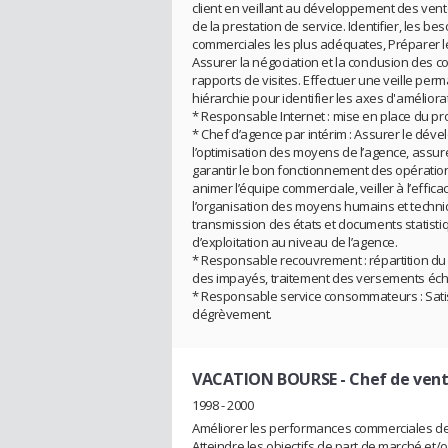
client en veillant au développement des ven
de la prestation de service. Identifier, les be
commerciales les plus adéquates, Préparer le
Assurer la négociation et la conclusion des 
rapports de visites. Effectuer une veille perm
hiérarchie pour identifier les axes d'améliora
* Responsable Internet : mise en place du pro
* Chef d’agence par intérim : Assurer le déve
l’optimisation des moyens de l’agence, assurer
garantir le bon fonctionnement des opérations 
animer l’équipe commerciale, veiller à l’effica
l’organisation des moyens humains et techniqu
transmission des états et documents statistiq
d’exploitation au niveau de l’agence.
* Responsable recouvrement : répartition du 
des impayés, traitement des versements éc
* Responsable service consommateurs : Satisf
dégrèvement.
VACATION BOURSE
- Chef de ven
1998 - 2000
Améliorer les performances commerciales d
Atteindre les objectifs de part de marché et/