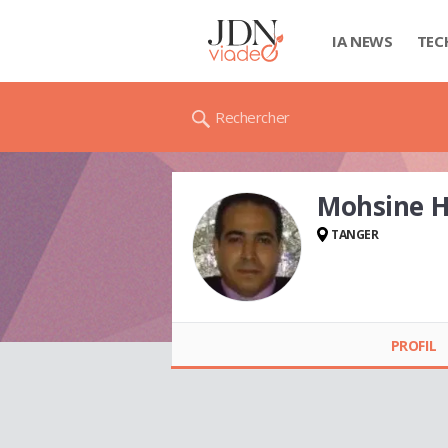
IA NEWS
TEC
Rechercher
Mohsine 
TANGER
Mohsine HARRAK
PROFIL