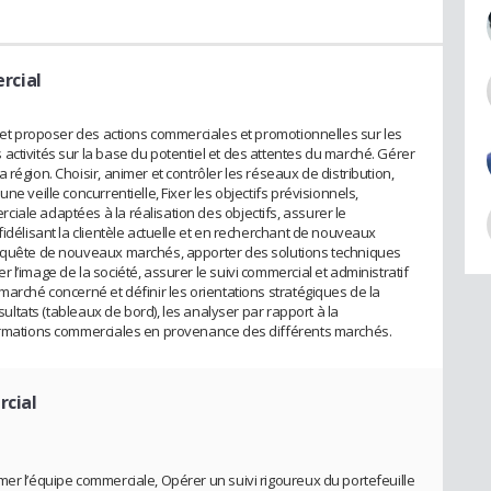
rcial
é et proposer des actions commerciales et promotionnelles sur les
activités sur la base du potentiel et des attentes du marché. Gérer
région. Choisir, animer et contrôler les réseaux de distribution,
ne veille concurrentielle, Fixer les objectifs prévisionnels,
iale adaptées à la réalisation des objectifs, assurer le
fidélisant la clientèle actuelle et en recherchant de nouveaux
onquête de nouveaux marchés, apporter des solutions techniques
l’image de la société, assurer le suivi commercial et administratif
marché concerné et définir les orientations stratégiques de la
ésultats (tableaux de bord), les analyser par rapport à la
formations commerciales en provenance des différents marchés.
cial
mer l’équipe commerciale, Opérer un suivi rigoureux du portefeuille