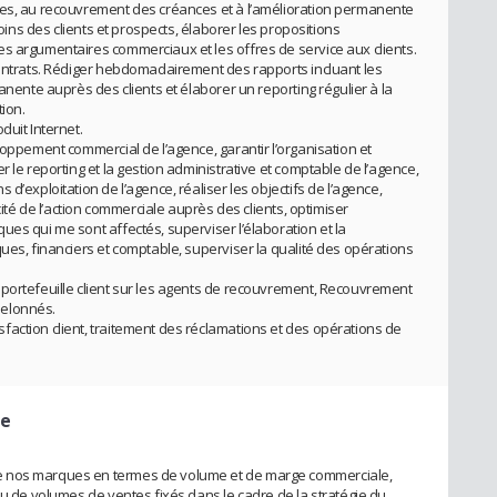
tes, au recouvrement des créances et à l’amélioration permanente
soins des clients et prospects, élaborer les propositions
s argumentaires commerciaux et les offres de service aux clients.
contrats. Rédiger hebdomadairement des rapports incluant les
anente auprès des clients et élaborer un reporting régulier à la
tion.
duit Internet.
loppement commercial de l’agence, garantir l’organisation et
 le reporting et la gestion administrative et comptable de l’agence,
d’exploitation de l’agence, réaliser les objectifs de l’agence,
cité de l’action commerciale auprès des clients, optimiser
es qui me sont affectés, superviser l’élaboration et la
ues, financiers et comptable, superviser la qualité des opérations
portefeuille client sur les agents de recouvrement, Recouvrement
helonnés.
action client, traitement des réclamations et des opérations de
te
e nos marques en termes de volume et de marge commerciale,
ou de volumes de ventes fixés dans le cadre de la stratégie du