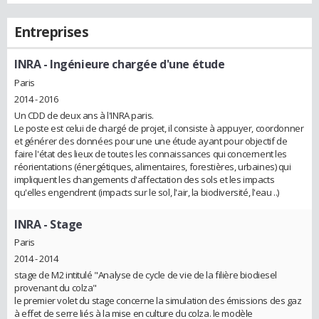
Entreprises
INRA
- Ingénieure chargée d'une étude
Paris
2014 - 2016
Un CDD de deux ans à l'INRA paris.
Le poste est celui de chargé de projet, il consiste à appuyer, coordonner
et générer des données pour une une étude ayant pour objectif de
faire l'état des lieux de toutes les connaissances qui concernent les
réorientations (énergétiques, alimentaires, forestières, urbaines) qui
impliquent les changements d'affectation des sols et les impacts
qu'elles engendrent (impacts sur le sol, l'air, la biodiversité, l'eau ..)
INRA
- Stage
Paris
2014 - 2014
stage de M2 intitulé "Analyse de cycle de vie de la filière biodiesel
provenant du colza"
le premier volet du stage concerne la simulation des émissions des gaz
à effet de serre liés à la mise en culture du colza. le modèle