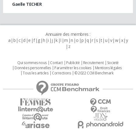
Gaelle TECHER
Annuaire des membres :
a
b
c
d
e
f
g
h
i
j
k
l
m
n
o
p
q
r
s
t
u
v
w
x
y
z
Qui sommes nous
Contact
Publicité
Recrutement
Societé
Données personnelles
Paramétrer les cookies
Mentions légales
Tous les articles
Corrections
© 2022 CCM Benchmark