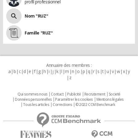
profil professionnel
Nom "RUZ"
Famille "RUZ"
Annuaire des membres :
a
b
c
d
e
f
g
h
i
j
k
l
m
n
o
p
q
r
s
t
u
v
w
x
y
z
Qui sommes nous
Contact
Publicité
Recrutement
Societé
Données personnelles
Paramétrer les cookies
Mentions légales
Tous les articles
Corrections
© 2022 CCM Benchmark