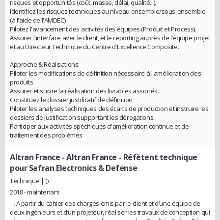
risques et opportunités (coût, masse, délai, qualité...).
Identifiez les risques techniques au niveau ensemble/sous-ensemble
(à l'aide de l'AMDEC).
Pilotez l'avancement des activités des équipes (Produit et Process).
Assurer l'interface avec le client, et le reporting auprès de l’équipe projet
et au Directeur Technique du Centre d'Excellence Composite.
Approche & Réalisations:
Piloter les modifications de définition nécessaire à l'amélioration des
produits.
Assurer et suivre la réalisation des livrables associés.
Constituez le dossier justificatif de définition
Piloter les analyses techniques des écarts de production et instruire les
dossiers de justification supportant les dérogations.
Participer aux activités spécifiques d'amélioration continue et de
traitement des problèmes
Altran France
- Altran France - Réfètent technique
pour Safran Electronics & Defense
Technique | ()
2018 - maintenant
→A partir du cahier des charges émis par le client et d’une équipe de
deux ingénieurs et d’un projeteur, réaliser les travaux de conception qui