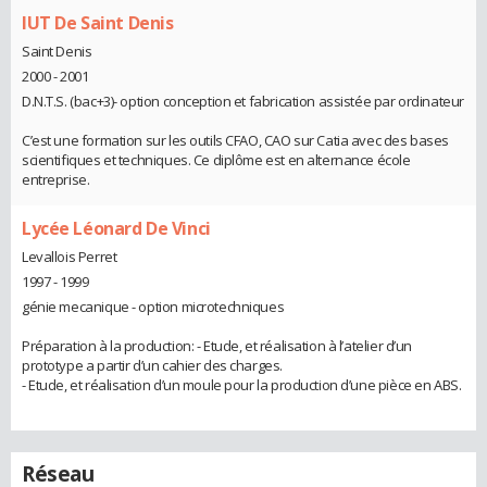
IUT De Saint Denis
Saint Denis
2000 - 2001
D.N.T.S. (bac+3)- option conception et fabrication assistée par ordinateur
C’est une formation sur les outils CFAO, CAO sur Catia avec des bases
scientifiques et techniques. Ce diplôme est en alternance école
entreprise.
Lycée Léonard De Vinci
Levallois Perret
1997 - 1999
génie mecanique - option microtechniques
Préparation à la production: - Etude, et réalisation à l’atelier d’un
prototype a partir d’un cahier des charges.
- Etude, et réalisation d’un moule pour la production d’une pièce en ABS.
Réseau