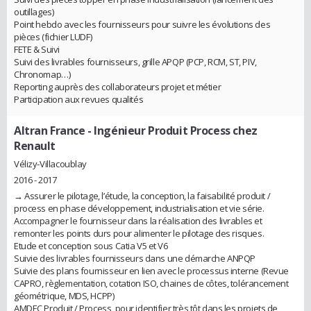
outillages)
Point hebdo avec les fournisseurs pour suivre les évolutions des
pièces (fichier LUDF)
FETE & Suivi
Suivi des livrables fournisseurs, grille APQP (PCP, RCM, ST, PIV,
Chronomap…)
Reporting auprès des collaborateurs projet et métier
Participation aux revues qualités
Altran France
- Ingénieur Produit Process chez
Renault
Vélizy-Villacoublay
2016 - 2017
→ Assurer le pilotage, l’étude, la conception, la faisabilité produit /
process en phase développement, industrialisation et vie série.
Accompagner le fournisseur dans la réalisation des livrables et
remonter les points durs pour alimenter le pilotage des risques.
Etude et conception sous Catia V5 et V6
Suivie des livrables fournisseurs dans une démarche ANPQP
Suivie des plans fournisseur en lien avec le processus interne (Revue
CAPRO, règlementation, cotation ISO, chaines de côtes, tolérancement
géométrique, MDS, HCPP)
AMDEC Produit / Process, pour identifier très tôt dans les projets de