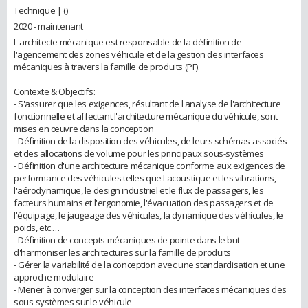
Technique | ()
2020 - maintenant
L'architecte mécanique est responsable de la définition de
l'agencement des zones véhicule et de la gestion des interfaces
mécaniques à travers la famille de produits (PF).
Contexte & Objectifs:
- S'assurer que les exigences, résultant de l'analyse de l'architecture
fonctionnelle et affectant l'architecture mécanique du véhicule, sont
mises en œuvre dans la conception
- Définition de la disposition des véhicules, de leurs schémas associés
et des allocations de volume pour les principaux sous-systèmes
- Définition d'une architecture mécanique conforme aux exigences de
performance des véhicules telles que l'acoustique et les vibrations,
l'aérodynamique, le design industriel et le flux de passagers, les
facteurs humains et l'ergonomie, l'évacuation des passagers et de
l'équipage, le jaugeage des véhicules, la dynamique des véhicules, le
poids, etc.…
- Définition de concepts mécaniques de pointe dans le but
d'harmoniser les architectures sur la famille de produits
- Gérer la variabilité de la conception avec une standardisation et une
approche modulaire
- Mener à converger sur la conception des interfaces mécaniques des
sous-systèmes sur le véhicule