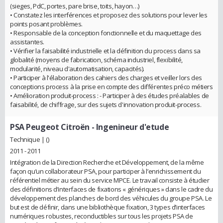
(sieges, PdC, portes, pare brise, toits, hayon…)
• Constatez les interférences et proposez des solutions pour lever les
points posant problèmes.
• Responsable de la conception fonctionnelle et du maquettage des
assistantes.
• Vérifier la faisabilité industrielle et la définition du process dans sa
globalité (moyens de fabrication, schéma industriel, flexibilité,
modularité, niveau d'automatisation, capacités).
• Participer à l'élaboration des cahiers des charges et veiller lors des
conceptions process à la prise en compte des différentes préco métiers
• Amélioration produit-process : - Participer à des études préalables de
faisabilité, de chiffrage, sur des sujets d'innovation produit-process.
PSA Peugeot Citroën
- Ingenineur d'etude
Technique | ()
2011 - 2011
Intégration de la Direction Recherche et Développement, de la même
façon qu’un collaborateur PSA, pour participer à l’enrichissement du
référentiel métier au sein du service MPCE. Le travail consiste à étudier
des définitions d’interfaces de fixations « génériques » dans le cadre du
développement des planches de bord des véhicules du groupe PSA. Le
but est de définir, dans une bibliothèque fixation, 3 types d’interfaces
numériques robustes, reconductibles sur tous les projets PSA de