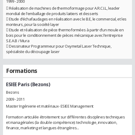
1999 - 2000
 Réalisation de machines de thermoformage pour A.R.C.I.L, leader
mondial de l’emballage de produits laitiers et desserts
 Etude d’échafaudages en réalisation avec le B.E, le commercial, et les
monteurs, pour la société layer
 Etude et réalisation de pièce thermoformées à partir d’un moule en
bois pour le conditionnement de pièces mécanique avec l’entreprise
S.E.A.B / Mura
 Dessinateur Programmeur pour Oxymetal Laser Technique,
spécialiste du découpage laser
Formations
ESIEE Paris (Bezons)
Bezons
2009 - 2011
Master Ingénierie et matériaux- ESIEE Management
Formation articulée étroitement sur différentes disciplines techniques
et managériales (la double compétence): technologie, innovation,
finance, marketing et langues étrangères...