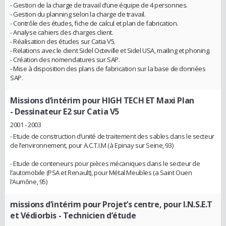
- Gestion de la charge de travail d’une équipe de 4 personnes.
- Gestion du planning selon la charge de travail.
- Contrôle des études, fiche de calcul et plan de fabrication.
- Analyse cahiers des charges client.
- Réalisation des études sur Catia V5.
- Relations avec le client Sidel Octeville et Sidel USA, mailing et phoning.
- Création des nomenclatures sur SAP.
- Mise à disposition des plans de fabrication sur la base de données
SAP.
Missions d’intérim pour HIGH TECH ET Maxi Plan
- Dessinateur E2 sur Catia V5
2001 - 2003
- Etude de construction d’unité de traitement des sables dans le secteur
de l’environnement, pour A.C.T.I.M (à Epinay sur Seine, 93)
- Etude de conteneurs pour pièces mécaniques dans le secteur de
l’automobile (PSA et Renault), pour Métal Meubles (a Saint Ouen
l’Aumône, 95)
missions d’intérim pour Projet’s centre, pour I.N.S.E.T
et Védiorbis
- Technicien d’étude