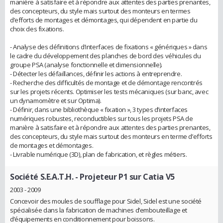
manière à satisfaire et à répondre aux attentes des parties prenantes,
des concepteurs, du style mais surtout des monteurs en termes
d’efforts de montages et démontages, qui dépendent en partie du
choix des fixations.
- Analyse des définitions d’interfaces de fixations « génériques » dans
le cadre du développement des planches de bord des véhicules du
groupe PSA (analyse fonctionnelle et dimensionnelle).
- Détecter les défaillances, définir les actions à entreprendre.
- Recherche des difficultés de montage et de démontage rencontrés
sur les projets récents. Optimiser les tests mécaniques (sur banc, avec
un dynamomètre et sur Optima).
- Définir, dans une bibliothèque « fixation », 3 types d’interfaces
numériques robustes, reconductibles sur tous les projets PSA de
manière à satisfaire et à répondre aux attentes des parties prenantes,
des concepteurs, du style mais surtout des monteurs en terme d’efforts
de montages et démontages.
- Livrable numérique (3D), plan de fabrication, et règles métiers.
Société S.E.A.T.H.
- Projeteur P1 sur Catia V5
2003 - 2009
Concevoir des moules de soufflage pour Sidel, Sidel est une société
spécialisée dans la fabrication de machines d’embouteillage et
d’équipements en conditionnement pour boissons.