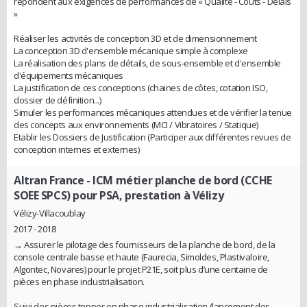
répondent aux exigences de performances de « Qualité - Coûts - Délais
»
Réaliser les activités de conception 3D et de dimensionnement
La conception 3D d'ensemble mécanique simple à complexe
La réalisation des plans de détails, de sous-ensemble et d'ensemble
d'équipements mécaniques
La justification de ces conceptions (chaines de côtes, cotation ISO,
dossier de définition...)
Simuler les performances mécaniques attendues et de vérifier la tenue
des concepts aux environnements (MCI / Vibratoires / Statique)
Etablir les Dossiers de Justification (Participer aux différentes revues de
conception internes et externes)
Altran France
- ICM métier planche de bord (CCHE
SOEE SPCS) pour PSA, prestation à Vélizy
Vélizy-Villacoublay
2017 - 2018
→ Assurer le pilotage des fournisseurs de la planche de bord, de la
console centrale basse et haute (Faurecia, Simoldes, Plastivaloire,
Algontec, Novares) pour le projet P21E, soit plus d’une centaine de
pièces en phase industrialisation.
Suivi des pièces topper en phase industrialisation (lancement des