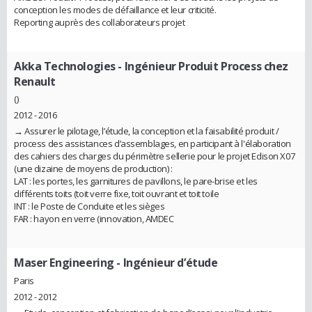
conception les modes de défaillance et leur criticité.
Reporting auprès des collaborateurs projet
Akka Technologies
- Ingénieur Produit Process chez
Renault
()
2012 - 2016
→ Assurer le pilotage, l’étude, la conception et la faisabilité produit /
process des assistances d’assemblages, en participant à l'élaboration
des cahiers des charges du périmètre sellerie pour le projet Edison X07
(une dizaine de moyens de production) :
LAT : les portes, les garnitures de pavillons, le pare-brise et les
différents toits (toit verre fixe, toit ouvrant et toit toile
INT : le Poste de Conduite et les sièges
FAR : hayon en verre (innovation, AMDEC
Maser Engineering
- Ingénieur d’étude
Paris
2012 - 2012