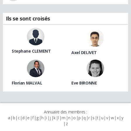
Ils se sont croisés
Stephane CLEMENT
Axel DELIVET
Florian MALVAL
Eve BIRONNE
Annuaire des membres :
a
b
c
d
e
f
g
h
i
j
k
l
m
n
o
p
q
r
s
t
u
v
w
x
y
z