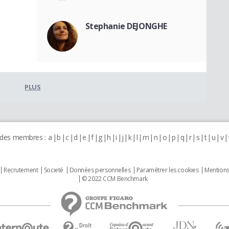
Stephanie DEJONGHE
PLUS
 des membres :
a
b
c
d
e
f
g
h
i
j
k
l
m
n
o
p
q
r
s
t
u
v
Recrutement
Societé
Données personnelles
Paramétrer les cookies
Mentions
© 2022 CCM Benchmark