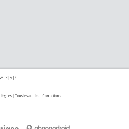
w
x
y
z
 légales
Tous les articles
Corrections