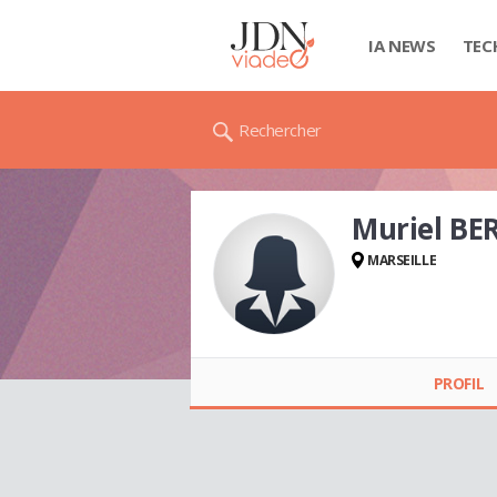
IA NEWS
TEC
Rechercher
Muriel B
MARSEILLE
Muriel BERNARD
REYMOND
PROFIL