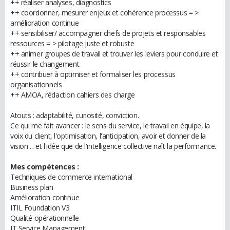
++ réaliser analyses, diagnostics
++ coordonner, mesurer enjeux et cohérence processus = >
amélioration continue
++ sensibiliser/ accompagner chefs de projets et responsables
ressources = > pilotage juste et robuste
++ animer groupes de travail et trouver les leviers pour conduire et
réussir le changement
++ contribuer à optimiser et formaliser les processus
organisationnels
++ AMOA, rédaction cahiers des charge
Atouts : adaptabilité, curiosité, conviction.
Ce qui me fait avancer : le sens du service, le travail en équipe, la
voix du client, l'optimisation, l'anticipation, avoir et donner de la
vision ... et l'idée que de l'intelligence collective naît la performance.
Mes compétences :
Techniques de commerce international
Business plan
Amélioration continue
ITIL Foundation V3
Qualité opérationnelle
IT Service Management