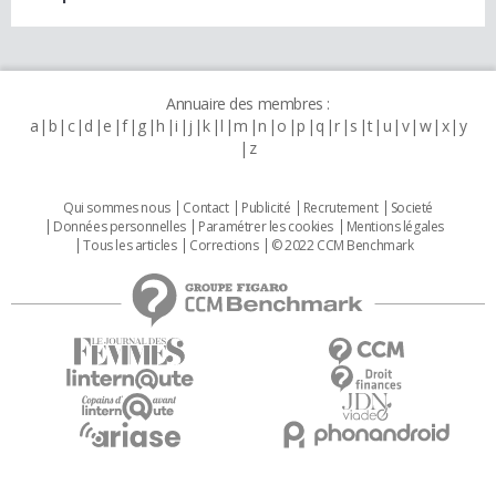
Annuaire des membres :
a
b
c
d
e
f
g
h
i
j
k
l
m
n
o
p
q
r
s
t
u
v
w
x
y
z
Qui sommes nous
Contact
Publicité
Recrutement
Societé
Données personnelles
Paramétrer les cookies
Mentions légales
Tous les articles
Corrections
© 2022 CCM Benchmark