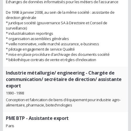
Echanges de données informatisés pour les métiers de l'assurance
De 1998 à janvier 2008, au sein de la même société : assistante de
direction générale
* juridique société (gouvernance SA à Directoire et Conseil de
surveillance)
* industrialisation reportings
* organisation assemblées générales
* veille nominative, veille marché assurance, e-business
* pilotage engagement de service Qualité
* mise en place procédure d'archivage des documents société
* bibliothèque contrats de vente et règles d'indexation
Industrie métallurgie/ engineering
- Chargée de
communication/ secrétaire de direction/ assistante
export
1990 - 1998
Conception et fabrication de biens d'équipement pour industrie agro-
alimentaire, pharmacie, biotechnologies
PME BTP
- Assistante export
Paris