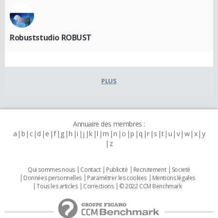
Robuststudio ROBUST
PLUS
Annuaire des membres :
a
b
c
d
e
f
g
h
i
j
k
l
m
n
o
p
q
r
s
t
u
v
w
x
y
z
Qui sommes nous
Contact
Publicité
Recrutement
Societé
Données personnelles
Paramétrer les cookies
Mentions légales
Tous les articles
Corrections
© 2022 CCM Benchmark