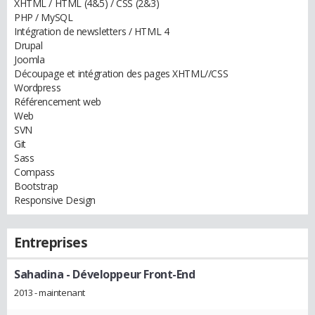
XHTML / HTML (4&5) / CSS (2&3)
PHP / MySQL
Intégration de newsletters / HTML 4
Drupal
Joomla
Découpage et intégration des pages XHTML//CSS
Wordpress
Référencement web
Web
SVN
Git
Sass
Compass
Bootstrap
Responsive Design
Entreprises
Sahadina
- Développeur Front-End
2013 - maintenant