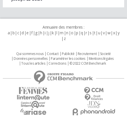
Annuaire des membres :
a
b
c
d
e
f
g
h
i
j
k
l
m
n
o
p
q
r
s
t
u
v
w
x
y
z
Qui sommes nous
Contact
Publicité
Recrutement
Societé
Données personnelles
Paramétrer les cookies
Mentions légales
Tous les articles
Corrections
© 2022 CCM Benchmark