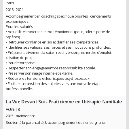
Paris
2018 - 2021
Accompagnement en coaching spécifique pour les licenciements
économiques
Pour les salariés :
• Accueillir et traverser le choc émotionnel (peur, colère, perte de
repères).
• Retrouver confiance en soi et clarifier ses compétences.
• Identifier ses valeurs, ses forces et ses motivations profondes.
• Préparer activement la suite : reconversion, recherche d’emploi,
création de projet.
• Pour l’entreprise :
• Respecter son engagement de responsabilité sociale.
• Préserver son image interne et externe.
• Réduire les tensions et les risques psychosociaux.
• Faciliter la transition des salariés vers une nouvelle étape
professionnelle.
La Vue Devant Soi
- Praticienne en thérapie familiale
Autre | ()
2015 - maintenant
Soutien à la parentalité & accompagnement des enseignants