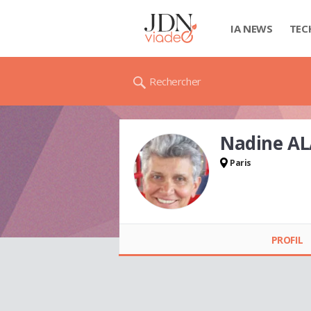
IA NEWS
TEC
Rechercher
Nadine A
Paris
Nadine ALAZARD
PROFIL