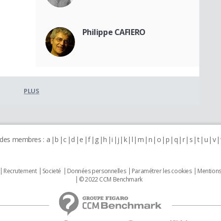
Philippe CAFIERO
PLUS
 des membres :
a
b
c
d
e
f
g
h
i
j
k
l
m
n
o
p
q
r
s
t
u
v
Recrutement
Societé
Données personnelles
Paramétrer les cookies
Mentions
© 2022 CCM Benchmark