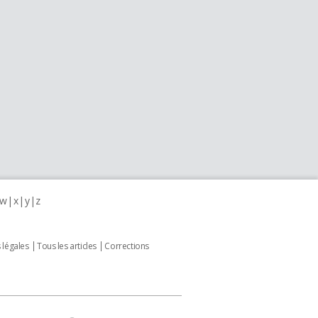
w
x
y
z
 légales
Tous les articles
Corrections