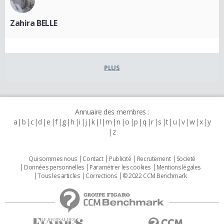
Zahira BELLE
PLUS
Annuaire des membres :
a
b
c
d
e
f
g
h
i
j
k
l
m
n
o
p
q
r
s
t
u
v
w
x
y
z
Qui sommes nous
Contact
Publicité
Recrutement
Societé
Données personnelles
Paramétrer les cookies
Mentions légales
Tous les articles
Corrections
© 2022 CCM Benchmark