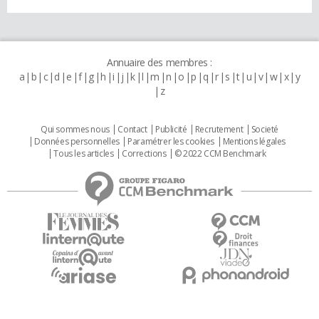
Annuaire des membres :
a
b
c
d
e
f
g
h
i
j
k
l
m
n
o
p
q
r
s
t
u
v
w
x
y
z
Qui sommes nous
Contact
Publicité
Recrutement
Societé
Données personnelles
Paramétrer les cookies
Mentions légales
Tous les articles
Corrections
© 2022 CCM Benchmark