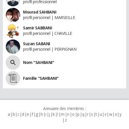
profil professionnel
Mourad SAHBANI
profil personnel | MARSEILLE
Samir SABBANI
profil personnel | CHAVILLE
Suzan SABANI
profil personnel | PERPIGNAN
Nom "SAHBANI"
Famille "SAHBANI"
Annuaire des membres :
a
b
c
d
e
f
g
h
i
j
k
l
m
n
o
p
q
r
s
t
u
v
w
x
y
z