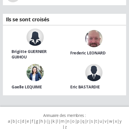
Ils se sont croisés
Brigitte GUERNIER
Frederic LEONARD
GUIHOU
Gaelle LEQUIME
Eric BASTARDIE
Annuaire des membres :
a
b
c
d
e
f
g
h
i
j
k
l
m
n
o
p
q
r
s
t
u
v
w
x
y
z