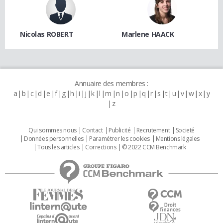
Nicolas ROBERT
Marlene HAACK
Annuaire des membres :
a
b
c
d
e
f
g
h
i
j
k
l
m
n
o
p
q
r
s
t
u
v
w
x
y
z
Qui sommes nous
Contact
Publicité
Recrutement
Societé
Données personnelles
Paramétrer les cookies
Mentions légales
Tous les articles
Corrections
© 2022 CCM Benchmark