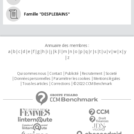
Famille "DESPLEBAINS"
Annuaire des membres :
a
b
c
d
e
f
g
h
i
j
k
l
m
n
o
p
q
r
s
t
u
v
w
x
y
z
Qui sommes nous
Contact
Publicité
Recrutement
Societé
Données personnelles
Paramétrer les cookies
Mentions légales
Tous les articles
Corrections
© 2022 CCM Benchmark