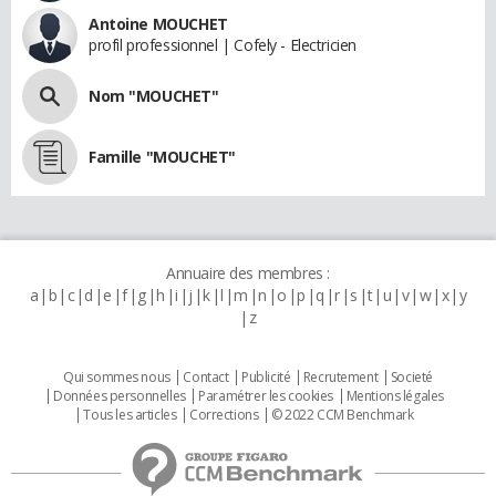
Antoine MOUCHET
profil professionnel | Cofely - Electricien
Nom "MOUCHET"
Famille "MOUCHET"
Annuaire des membres :
a
b
c
d
e
f
g
h
i
j
k
l
m
n
o
p
q
r
s
t
u
v
w
x
y
z
Qui sommes nous
Contact
Publicité
Recrutement
Societé
Données personnelles
Paramétrer les cookies
Mentions légales
Tous les articles
Corrections
© 2022 CCM Benchmark