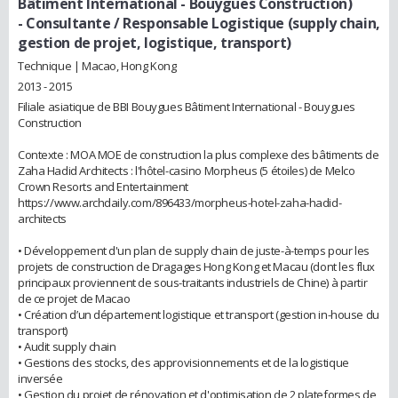
Bâtiment International - Bouygues Construction)
- Consultante / Responsable Logistique (supply chain,
gestion de projet, logistique, transport)
Technique | Macao, Hong Kong
2013 - 2015
Filiale asiatique de BBI Bouygues Bâtiment International - Bouygues
Construction
Contexte : MOA MOE de construction la plus complexe des bâtiments de
Zaha Hadid Architects : l'hôtel-casino Morpheus (5 étoiles) de Melco
Crown Resorts and Entertainment
https://www.archdaily.com/896433/morpheus-hotel-zaha-hadid-
architects
• Développement d'un plan de supply chain de juste-à-temps pour les
projets de construction de Dragages Hong Kong et Macau (dont les flux
principaux proviennent de sous-traitants industriels de Chine) à partir
de ce projet de Macao
• Création d’un département logistique et transport (gestion in-house du
transport)
• Audit supply chain
• Gestions des stocks, des approvisionnements et de la logistique
inversée
• Gestion du projet de rénovation et d'optimisation de 2 plateformes de