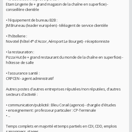
Etam Lingerie (le + grand magasin de la chaîne en superficie) -
conseillère clientèle
• l'équipement de bureau B2B :
JM Bruneau (leader européen) - téléagent de service clientèle
• l'hôtellerie :
Novotel (hôtel 4* d'Accor, Aéroport Le Bourget) - réceptionniste
• la restauration :
Pizza Hut (le + grand restaurant du monde de la chaîne en superficie) -
hôtesse de salle
• l'assurance santé :
CRPCEN - agent administratif
Autres postes d'autres entreprises réputées/non réputées, d'autres
secteurs d'activité :
• communication/publicité : Bleu Corail (agence) - chargée d'études
• enseignement : professeur particulier : CP-Terminale
• ...
Temps complets en majorité et temps partiels en CDI, CDD, emplois
saisonniers, stages