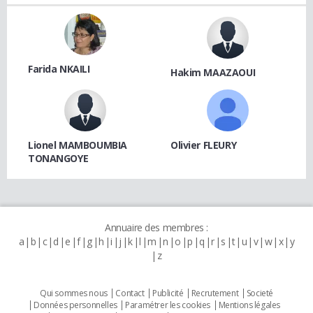
Farida NKAILI
Hakim MAAZAOUI
Lionel MAMBOUMBIA
Olivier FLEURY
TONANGOYE
Annuaire des membres :
a
b
c
d
e
f
g
h
i
j
k
l
m
n
o
p
q
r
s
t
u
v
w
x
y
z
Qui sommes nous
Contact
Publicité
Recrutement
Societé
Données personnelles
Paramétrer les cookies
Mentions légales