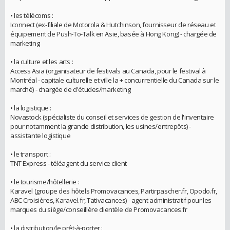
• les télécoms :
Iconnect (ex-filiale de Motorola & Hutchinson, fournisseur de réseau et
équipement de Push-To-Talk en Asie, basée à Hong Kong) - chargée de
marketing
• la culture et les arts :
Access Asia (organisateur de festivals au Canada, pour le festival à
Montréal - capitale culturelle et ville la + concurrentielle du Canada sur le
marché) - chargée de d'études/marketing
• la logistique :
Novastock (spécialiste du conseil et services de gestion de l'inventaire
pour notamment la grande distribution, les usines/entrepôts) -
assistante logistique
• le transport :
TNT Express - téléagent du service client
• le tourisme/hôtellerie :
Karavel (groupe des hôtels Promovacances, Partirpascher.fr, Opodo.fr,
ABC Croisières, Karavel.fr, Tativacances) - agent administratif pour les
marques du siège/conseillère clientèle de Promovacances.fr
• la distribution/le prêt-à-porter :