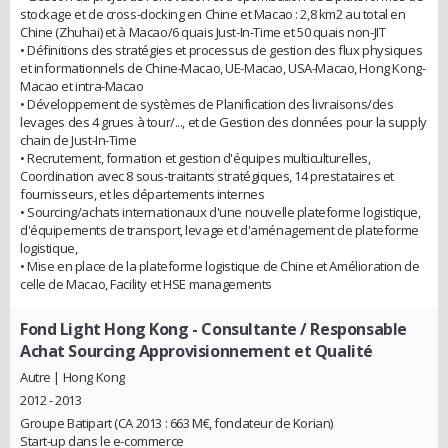
stockage et de cross-docking en Chine et Macao : 2,8 km2 au total en
Chine (Zhuhai) et à Macao/6 quais Just-In-Time et 50 quais non-JIT
• Définitions des stratégies et processus de gestion des flux physiques
et informationnels de Chine-Macao, UE-Macao, USA-Macao, Hong Kong-
Macao et intra-Macao
• Développement de systèmes de Planification des livraisons/des
levages des 4 grues à tour/..., et de Gestion des données pour la supply
chain de Just-In-Time
• Recrutement, formation et gestion d'équipes multiculturelles,
Coordination avec 8 sous-traitants stratégiques, 14 prestataires et
fournisseurs, et les départements internes
• Sourcing/achats internationaux d'une nouvelle plateforme logistique,
d'équipements de transport, levage et d'aménagement de plateforme
logistique,
• Mise en place de la plateforme logistique de Chine et Amélioration de
celle de Macao, Facility et HSE managements
Fond Light Hong Kong
- Consultante / Responsable
Achat Sourcing Approvisionnement et Qualité
Autre | Hong Kong
2012 - 2013
Groupe Batipart (CA 2013 : 663 M€, fondateur de Korian)
Start-up dans le e-commerce