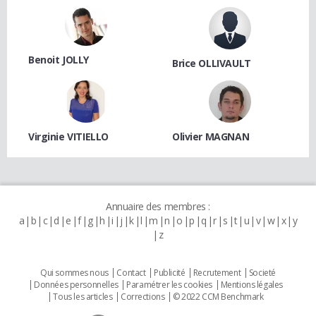
Benoit JOLLY
Brice OLLIVAULT
Virginie VITIELLO
Olivier MAGNAN
Annuaire des membres :
a
b
c
d
e
f
g
h
i
j
k
l
m
n
o
p
q
r
s
t
u
v
w
x
y
z
Qui sommes nous
Contact
Publicité
Recrutement
Societé
Données personnelles
Paramétrer les cookies
Mentions légales
Tous les articles
Corrections
© 2022 CCM Benchmark