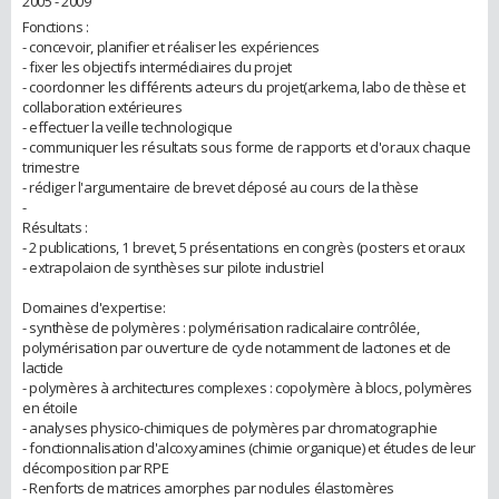
2005 - 2009
Fonctions :
- concevoir, planifier et réaliser les expériences
- fixer les objectifs intermédiaires du projet
- coordonner les différents acteurs du projet(arkema, labo de thèse et
collaboration extérieures
- effectuer la veille technologique
- communiquer les résultats sous forme de rapports et d'oraux chaque
trimestre
- rédiger l'argumentaire de brevet déposé au cours de la thèse
-
Résultats :
- 2 publications, 1 brevet, 5 présentations en congrès (posters et oraux
- extrapolaion de synthèses sur pilote industriel
Domaines d'expertise:
- synthèse de polymères : polymérisation radicalaire contrôlée,
polymérisation par ouverture de cycle notamment de lactones et de
lactide
- polymères à architectures complexes : copolymère à blocs, polymères
en étoile
- analyses physico-chimiques de polymères par chromatographie
- fonctionnalisation d'alcoxyamines (chimie organique) et études de leur
décomposition par RPE
- Renforts de matrices amorphes par nodules élastomères