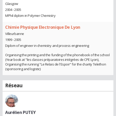
Glasgow
2004 - 2005
MPhil diplom in Polymer Chemistry
Chimie Physique Electronique De Lyon
Villeurbanne
1999 - 2005
Diplom of engineer in chemistry and process engineering
Organising the printing and the funding of the phonebook of the school
(Year book at "les classes préparatoires intégrées de CPE Lyon),
Organising the running "Le Relais de l'Espoir" for the charity Telethon
(sponsoring and logistic)
Réseau
Aurélien PUTEY