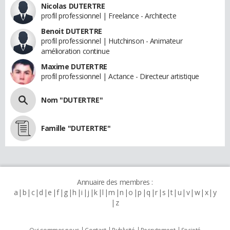
Nicolas DUTERTRE
profil professionnel | Freelance - Architecte
Benoit DUTERTRE
profil professionnel | Hutchinson - Animateur
amélioration continue
Maxime DUTERTRE
profil professionnel | Actance - Directeur artistique
Nom "DUTERTRE"
Famille "DUTERTRE"
Annuaire des membres :
a
b
c
d
e
f
g
h
i
j
k
l
m
n
o
p
q
r
s
t
u
v
w
x
y
z