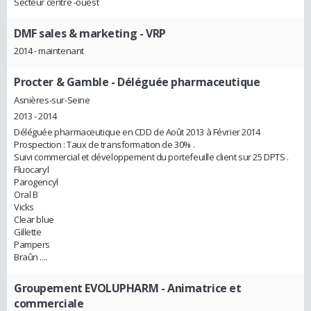
Secteur centre -ouest
DMF sales & marketing
- VRP
2014 - maintenant
Procter & Gamble
- Déléguée pharmaceutique
Asnières-sur-Seine
2013 - 2014
Déléguée pharmaceutique en CDD de Août 2013 à Février 2014
Prospection : Taux de transformation de 30% .
Suivi commercial et développement du portefeuille client sur 25 DPTS .
Fluocaryl
Parogencyl
Oral B
Vicks
Clear blue
Gillette
Pampers
Braûn ....
Groupement EVOLUPHARM
- Animatrice et
commerciale