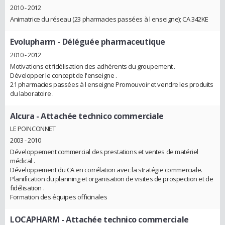
2010 - 2012
Animatrice du réseau (23 pharmacies passées à l enseigne); CA 342KE
Evolupharm
- Déléguée pharmaceutique
2010 - 2012
Motivations et fidélisation des adhérents du groupement .
Développer le concept de l'enseigne .
21 pharmacies passées à l enseigne Promouvoir et vendre les produits
du laboratoire .
Alcura
- Attachée technico commerciale
LE POINCONNET
2003 - 2010
Développement commercial des prestations et ventes de matériel
médical .
Développement du CA en corrélation avec la stratégie commerciale.
Planification du planning et organisation de visites de prospection et de
fidélisation .
Formation des équipes officinales
LOCAPHARM
- Attachée technico commerciale